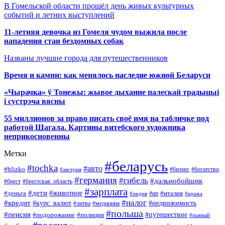
В Гомельской области прошёл день живых культурных
событий и летних выступлений
11-летняя девочка из Гомеля чудом выжила после
нападения стаи бездомных собак
Названы лучшие города для путешественников
Время и камни: как менялось наследие южной Беларуси
«Чырачка» ў Тонежы: жывое дыханне палескай традыцыі
і сустрэча вясны
55 миллионов за право писать своё имя на табличке под
работой Шагала. Картины витебского художника
неприкосновенны
Метки
#беларусь
#tochka
#авто
#blizko
#бизнес
#богатство
#австрия
#германия
#гибель
#дальнобойщик
#брестская_область
#брест
#зарплата
#дети
#деньга
#животное
#италия
#индия
#ип
#кража
#налог
#кредит
#курс_валют
#недвижимость
#литва
#медицина
#польша
#пенсия
#подорожание
#полиция
#путешествие
#пьяный
#россия