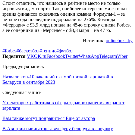
Стоит отметить, что нашлось в рейтинге место не только
игровым видам спорта. Так, наиболее интересными с точки
зрения финансов оказались оценки команд Формулы-1 – за
четыре года последние подорожали на 276%. Команда
«Феррари» с $3,9 млрд попала на 45-ю строчку списка Forbes,
а ее соперники из «Мерседес» с $3,8 млрд – на 47-ю.
Источник:
onlinebrest.by
#forbes
#баскетбол
#теннис
#футбол
Поделится
VK
OK.ru
Facebook
Twitter
WhatsApp
Telegram
Viber
Предыдущая запись
Назвали топ-10 вакансий с самой низкой зарплатой в
Беларуси в сентябре 2023
Следующая запись
У некоторых работников сферы здравоохранения вырастет
зарплата
Вам также могут понравиться
Еще от автора
В Австрии навигатор завел фуру белоруса в ловушку