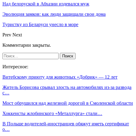
Над белоруской в Абхазии издевался муж
Эволюция замков: как люди защищали свои дома
Туристку из Беларуси унесло в море
Prev
Next
Комментарии закрыты.
Интересное:
Витебскому приюту для животных «Добрик» — 12 лет
Житель Борисова срывал злость на автомобилях из-за развода
с…
Мост обрушился над железной дорогой в Смоленской области
Хоккеисты жлобинского «Металлурга» стали…
В Польше водителей-иностранцев обяжут иметь сертификат
о…