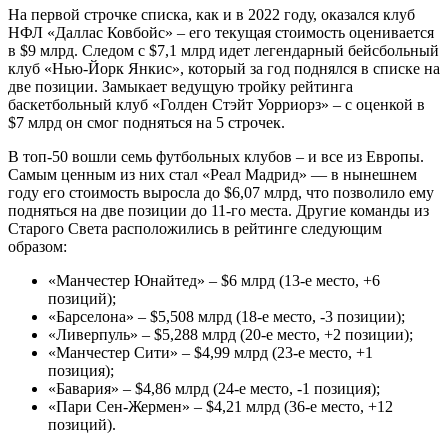
На первой строчке списка, как и в 2022 году, оказался клуб
НФЛ «Даллас Ковбойс» – его текущая стоимость оценивается
в $9 млрд. Следом с $7,1 млрд идет легендарный бейсбольный
клуб «Нью-Йорк Янкис», который за год поднялся в списке на
две позиции. Замыкает ведущую тройку рейтинга
баскетбольный клуб «Голден Стэйт Уорриорз» – с оценкой в
$7 млрд он смог подняться на 5 строчек.
В топ-50 вошли семь футбольных клубов – и все из Европы.
Самым ценным из них стал «Реал Мадрид» — в нынешнем
году его стоимость выросла до $6,07 млрд, что позволило ему
подняться на две позиции до 11-го места. Другие команды из
Старого Света расположились в рейтинге следующим
образом:
«Манчестер Юнайтед» – $6 млрд (13-е место, +6
позиций);
«Барселона» – $5,508 млрд (18-е место, -3 позиции);
«Ливерпуль» – $5,288 млрд (20-е место, +2 позиции);
«Манчестер Сити» – $4,99 млрд (23-е место, +1
позиция);
«Бавария» – $4,86 млрд (24-е место, -1 позиция);
«Пари Сен-Жермен» – $4,21 млрд (36-е место, +12
позиций).