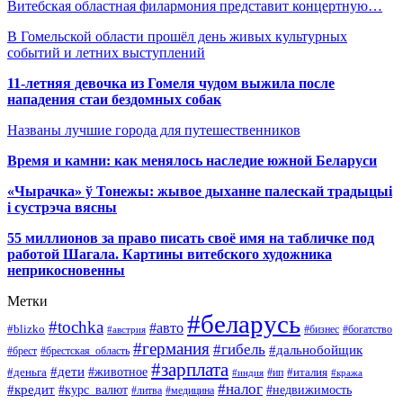
Витебская областная филармония представит концертную…
В Гомельской области прошёл день живых культурных
событий и летних выступлений
11-летняя девочка из Гомеля чудом выжила после
нападения стаи бездомных собак
Названы лучшие города для путешественников
Время и камни: как менялось наследие южной Беларуси
«Чырачка» ў Тонежы: жывое дыханне палескай традыцыі
і сустрэча вясны
55 миллионов за право писать своё имя на табличке под
работой Шагала. Картины витебского художника
неприкосновенны
Метки
#беларусь
#tochka
#авто
#blizko
#бизнес
#богатство
#австрия
#германия
#гибель
#дальнобойщик
#брестская_область
#брест
#зарплата
#дети
#деньга
#животное
#италия
#индия
#ип
#кража
#налог
#кредит
#курс_валют
#недвижимость
#литва
#медицина