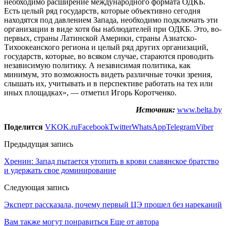
необходимо расширение международного формата ОДКБ.
Есть целый ряд государств, которые объективно сегодня
находятся под давлением Запада, необходимо подключать эти
организации в виде хотя бы наблюдателей при ОДКБ. Это, во-
первых, страны Латинской Америки, страны Азиатско-
Тихоокеанского региона и целый ряд других организаций,
государств, которые, во всяком случае, стараются проводить
независимую политику. А независимая политика, как
минимум, это возможность видеть различные точки зрения,
слышать их, учитывать и в перспективе работать на тех или
иных площадках», — отметил Игорь Коротченко.
Источник:
www.belta.by
Поделится
VK
OK.ru
Facebook
Twitter
WhatsApp
Telegram
Viber
Предыдущая запись
Хренин: Запад пытается утопить в крови славянское братство
и удержать свое доминирование
Следующая запись
Эксперт рассказала, почему первый ЦЭ прошел без нареканий
Вам также могут понравиться
Еще от автора