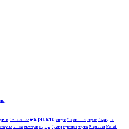
нны
#зарплата
дети
#кредит
#животное
#италия
#индия
#ип
#кража
#сша
Борисов
#умер
Китай
игарета
#телефон
#цена
#турция
#франция