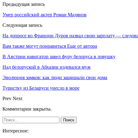
Предыдущая запись
Умер российский актер Роман Мадянов
Следующая запись
На допросе во Франции Дуров назвал свою зарплату — следова
Вам также могут понравиться
Еще от автора
В Австрии навигатор завел фуру белоруса в ловушку
Над белоруской в Абхазии издевался муж
Эволюция замков: как люди защищали свои дома
Туристку из Беларуси унесло в море
Prev
Next
Комментарии закрыты.
Интересное: