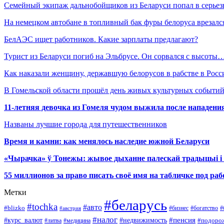
Семейный экипаж дальнобойщиков из Беларуси попал в серь
На немецком автобане в топливный бак фуры белоруса врезал
БелАЭС ищет работников. Какие зарплаты предлагают?
Турист из Беларуси погиб на Эльбрусе. Он сорвался с высоты
Как наказали женщину, державшую белорусов в рабстве в Росс
В Гомельской области прошёл день живых культурных событий
11-летняя девочка из Гомеля чудом выжила после нападени
Названы лучшие города для путешественников
Время и камни: как менялось наследие южной Беларуси
«Чырачка» ў Тонежы: жывое дыханне палескай традыцыі і 
55 миллионов за право писать своё имя на табличке под р
Метки
#беларусь
#tochka
#авто
#blizko
#бизнес
#богатство
#австрия
#
#налог
#курс_валют
#недвижимость
#пенсия
#подоро
#литва
#медицина