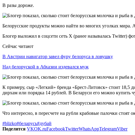
В разы дороже.
Белорусские продукты можно найти во многих уголках мира. А 
Блогер выложил в соцсети сеть X (ранее называлась Twitter) фо
Сейчас читают
В Австрии навигатор завел фуру белоруса в ловушку
Над белоруской в Абхазии издевался муж
К примеру, сыр «Легкий» бренда «Брест-Литовск» стоит 18,5 ди
дирхам или порядка 14 рублей. В Беларуси его можно купить ч
Что интересно, в пересчете на рубли крабовые палочки стоят о
#blizko
#беларусь
#дубай
Поделится
VK
OK.ru
Facebook
Twitter
WhatsApp
Telegram
Viber