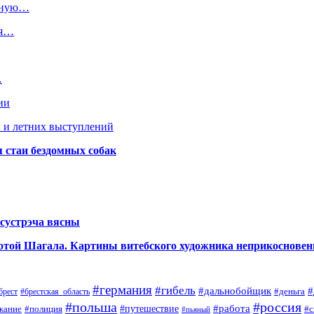
езную…
ся…
…
ии
 и летних выступлений
я стаи бездомных собак
сустрэча вясны
аботой Шагала. Картины витебского художника неприкоснове
#германия
#гибель
#дальнобойщик
#
#деньга
#брестская_область
брест
#польша
#россия
#работа
жание
#полиция
#путешествие
#с
#пьяный