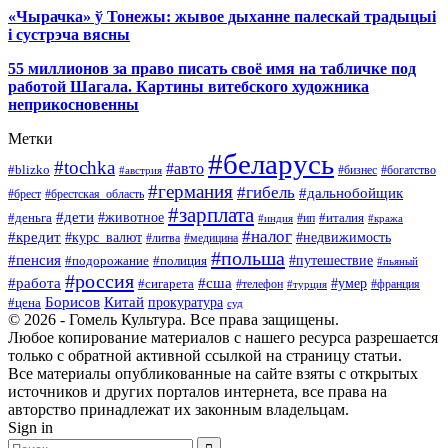
«Чырачка» ў Тонежы: жывое дыханне палескай традыцыі
і сустрэча вясны
55 миллионов за право писать своё имя на табличке под
работой Шагала. Картины витебского художника
неприкосновенны
Метки
#беларусь
#tochka
#авто
#blizko
#бизнес
#богатство
#австрия
#германия
#гибель
#дальнобойщик
#брестская_область
#брест
#зарплата
#дети
#деньга
#животное
#италия
#индия
#ип
#кража
#налог
#кредит
#курс_валют
#недвижимость
#литва
#медицина
#польша
#пенсия
#подорожание
#полиция
#путешествие
#пьяный
#россия
#сша
#работа
#умер
#сигарета
#телефон
#турция
#франция
Борисов
Китай
прокуратура
#цена
суд
© 2026 - Гомель Культура. Все права защищены.
Любое копирование материалов с нашего ресурса разрешается
только с обратной активной ссылкой на страницу статьи.
Все материалы опубликованные на сайте взяты с открытых
источников и других порталов интернета, все права на
авторство принадлежат их законным владельцам.
Sign in