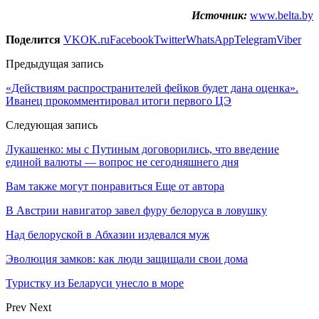
Источник:
www.belta.by
Поделится
VK
OK.ru
Facebook
Twitter
WhatsApp
Telegram
Viber
Предыдущая запись
«Действиям распространителей фейков будет дана оценка».
Иванец прокомментировал итоги первого ЦЭ
Следующая запись
Лукашенко: мы с Путиным договорились, что введение
единой валюты — вопрос не сегодняшнего дня
Вам также могут понравиться
Еще от автора
В Австрии навигатор завел фуру белоруса в ловушку
Над белоруской в Абхазии издевался муж
Эволюция замков: как люди защищали свои дома
Туристку из Беларуси унесло в море
Prev
Next