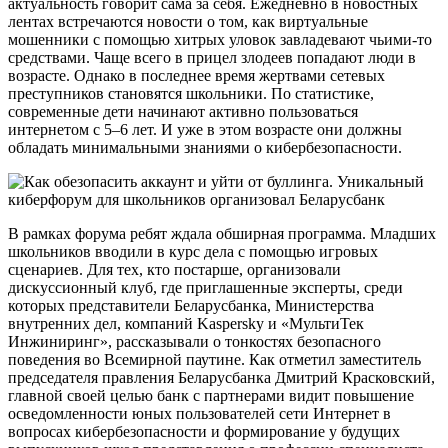
актуальность говорит сама за себя. Ежедневно в новостных
лентах встречаются новости о том, как виртуальные
мошенники с помощью хитрых уловок завладевают чьими-то
средствами. Чаще всего в прицел злодеев попадают люди в
возрасте. Однако в последнее время жертвами сетевых
преступников становятся школьники. По статистике,
современные дети начинают активно пользоваться
интернетом с 5–6 лет. И уже в этом возрасте они должны
обладать минимальными знаниями о кибербезопасности.
В рамках форума ребят ждала обширная программа. Младших
школьников вводили в курс дела с помощью игровых
сценариев. Для тех, кто постарше, организовали
дискуссионный клуб, где приглашенные эксперты, среди
которых представители Беларусбанка, Министерства
внутренних дел, компаний Kaspersky и «МультиТек
Инжиниринг», рассказывали о тонкостях безопасного
поведения во Всемирной паутине. Как отметил заместитель
председателя правления Беларусбанка Дмитрий Красковский,
главной своей целью банк с партнерами видит повышение
осведомленности юных пользователей сети Интернет в
вопросах кибербезопасности и формирование у будущих