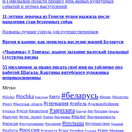
В Гомельской области прошёл день живых культурных
событий и летних выступлений
11-летняя девочка из Гомеля чудом выжила после
нападения стаи бездомных собак
Названы лучшие города для путешественников
Время и камни: как менялось наследие южной Беларуси
«Чырачка» ў Тонежы: жывое дыханне палескай традыцыі
і сустрэча вясны
55 миллионов за право писать своё имя на табличке под
работой Шагала. Картины витебского художника
неприкосновенны
Метки
#беларусь
#tochka
#авто
#blizko
#бизнес
#богатство
#австрия
#германия
#гибель
#дальнобойщик
#брестская_область
#брест
#зарплата
#дети
#деньга
#животное
#италия
#индия
#ип
#кража
#налог
#кредит
#курс_валют
#недвижимость
#литва
#медицина
#польша
#пенсия
#подорожание
#полиция
#путешествие
#пьяный
#россия
#сша
#работа
#умер
#сигарета
#телефон
#турция
#франция