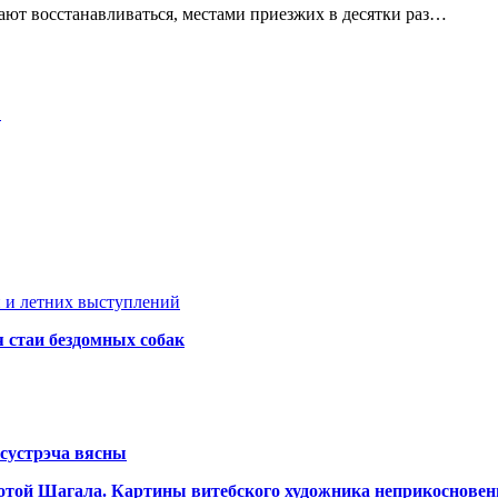
ют восстанавливаться, местами приезжих в десятки раз…
…
 и летних выступлений
я стаи бездомных собак
сустрэча вясны
аботой Шагала. Картины витебского художника неприкоснове