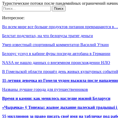
Туристические потоки после пандемийных ограничений начина
Интересное:
Во всем мире все больше продуктов питания превращаются в
Белстат подсчитал, на что белорусы тратят деньги
Умер известный спортивный комментатор Василий Уткин
Белорус уснул в кабине фуры посреди автобана в Германии
NASA не нашло данных о внеземном происхождении НЛО
В Гомельской области прошёл день живых культурных событий
11-летняя девочка из Гомеля чудом выжила после нападени
Названы лучшие города для путешественников
Время и камни: как менялось наследие южной Беларуси
«Чырачка» ў Тонежы: жывое дыханне палескай традыцыі і 
55 миллионов за право писать своё имя на табличке под р