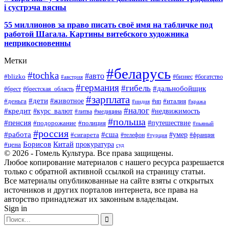
і сустрэча вясны
55 миллионов за право писать своё имя на табличке под
работой Шагала. Картины витебского художника
неприкосновенны
Метки
#беларусь
#tochka
#авто
#blizko
#бизнес
#богатство
#австрия
#германия
#гибель
#дальнобойщик
#брестская_область
#брест
#зарплата
#дети
#деньга
#животное
#италия
#индия
#ип
#кража
#налог
#кредит
#курс_валют
#недвижимость
#литва
#медицина
#польша
#пенсия
#подорожание
#полиция
#путешествие
#пьяный
#россия
#сша
#работа
#умер
#сигарета
#телефон
#турция
#франция
Борисов
Китай
прокуратура
#цена
суд
© 2026 - Гомель Культура. Все права защищены.
Любое копирование материалов с нашего ресурса разрешается
только с обратной активной ссылкой на страницу статьи.
Все материалы опубликованные на сайте взяты с открытых
источников и других порталов интернета, все права на
авторство принадлежат их законным владельцам.
Sign in