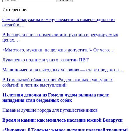
Интересное:
Семья обнаружила камеру слежения в номере одного из
отелей в…
В Беларуси снова поменяли инструкцию о регулируемых
ценах.…
«Мы этого, мужики, не должны допустить!» От чего…
Лукашенко подписал указ о развитии ПВТ
Машино-места на выгодных условиях — старт продаж на…
В Гомельской области прошёл день живых культурных
событий и летних выступлений
11-летняя девочка из Гомеля чудом выжила после
нападения стаи бездомных собак
Названы лучшие города для путешественников
Время и камни: как менялось наследие южной Беларуси
«Чырачка» ў Тонежы: жывое дыханне палескай традыцыі