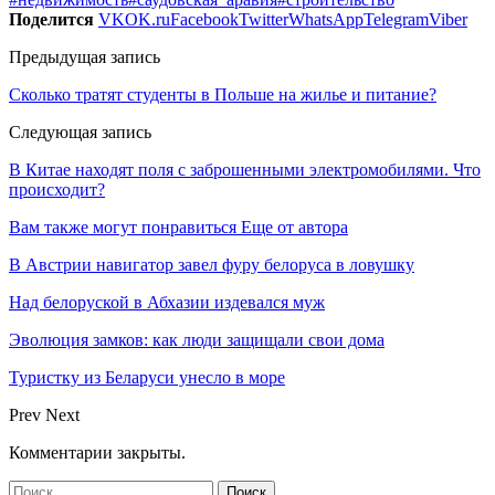
Поделится
VK
OK.ru
Facebook
Twitter
WhatsApp
Telegram
Viber
Предыдущая запись
Сколько тратят студенты в Польше на жилье и питание?
Следующая запись
В Китае находят поля с заброшенными электромобилями. Что
происходит?
Вам также могут понравиться
Еще от автора
В Австрии навигатор завел фуру белоруса в ловушку
Над белоруской в Абхазии издевался муж
Эволюция замков: как люди защищали свои дома
Туристку из Беларуси унесло в море
Prev
Next
Комментарии закрыты.