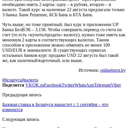
необходимо иметь 2 карты: одну – в рублях, вторую – в
валюте. Такой курс за наличные 22 августа предлагали только
3 банка: Банк Решение, БСБ Банк и БТА Банк.
Чуть выше, но тоже приятный, был курс в приложении UP
Банка БелВЭБ – 3,158. Чтобы совершить перевод со счета на
счет (то есть «купить/продать» валюту), нужно тоже иметь как
минимум 2 карты в соответствующих валютах. Таким
способом в приложении можно обменять не менее 100
USD/EUR в эквиваленте. В существующих сервисах
остальных банков курс продажи USD 22 августа был такой
же, как наличный/карточный, или выше.
Источник:
onlinebrest.by
#беларусь
#валюта
Поделится
VK
OK.ru
Facebook
Twitter
WhatsApp
Telegram
Viber
Предыдущая запись
Базовая ставка в Беларуси вырастет с 1 сентября – что
изменится
Следующая запись