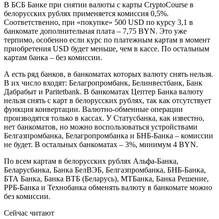
В БСБ Банке при снятии валюты с карты CryptoCourse в
белорусских рублях применяется комиссия 0,5%.
Соответственно, при «покупке» 500 USD по курсу 3,1 в
банкомате дополнительная плата – 7,75 BYN. Это уже
терпимо, особенно если курс по платежным картам в момент
приобретения USD будет меньше, чем в кассе. По остальным
картам банка – без комиссии.
А есть ряд банков, в банкоматах которых валюту снять нельзя.
В их число входят: Белагропромбанк, Белинвестбанк, Банк
Дабрабыт и Paritetbank. В банкоматах Цептер Банка валюту
нельзя снять с карт в белорусских рублях, так как отсутствует
функция конвертации. Валютно-обменные операции
производятся только в кассах. У Статусбанка, как известно,
нет банкоматов, но можно воспользоваться устройствами
Белгазпромбанка, Белагропромбанка и БНБ-Банка – комиссии
не будет. В остальных банкоматах – 3%, минимум 4 BYN.
По всем картам в белорусских рублях Альфа-Банка,
Беларусбанка, Банка БелВЭБ, Белгазпромбанка, БНБ-Банка,
БТА Банка, Банка ВТБ (Беларусь), МТБанка, Банка Решение,
РРБ-Банка и Технобанка обменять валюту в банкомате можно
без комиссии.
Сейчас читают