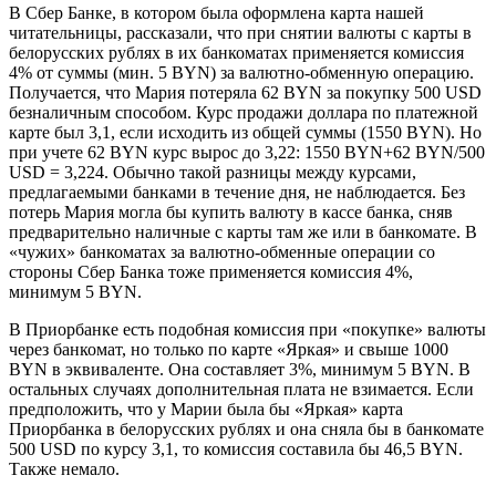
В Сбер Банке, в котором была оформлена карта нашей
читательницы, рассказали, что при снятии валюты с карты в
белорусских рублях в их банкоматах применяется комиссия
4% от суммы (мин. 5 BYN) за валютно-обменную операцию.
Получается, что Мария потеряла 62 BYN за покупку 500 USD
безналичным способом. Курс продажи доллара по платежной
карте был 3,1, если исходить из общей суммы (1550 BYN). Но
при учете 62 BYN курс вырос до 3,22: 1550 BYN+62 BYN/500
USD = 3,224. Обычно такой разницы между курсами,
предлагаемыми банками в течение дня, не наблюдается. Без
потерь Мария могла бы купить валюту в кассе банка, сняв
предварительно наличные с карты там же или в банкомате. В
«чужих» банкоматах за валютно-обменные операции со
стороны Сбер Банка тоже применяется комиссия 4%,
минимум 5 BYN.
В Приорбанке есть подобная комиссия при «покупке» валюты
через банкомат, но только по карте «Яркая» и свыше 1000
BYN в эквиваленте. Она составляет 3%, минимум 5 BYN. В
остальных случаях дополнительная плата не взимается. Если
предположить, что у Марии была бы «Яркая» карта
Приорбанка в белорусских рублях и она сняла бы в банкомате
500 USD по курсу 3,1, то комиссия составила бы 46,5 BYN.
Также немало.