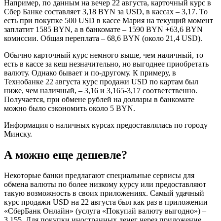
Например, по данным на вечер 22 августа, карточный курс в
Сбер Банке составляет 3,18 BYN за USD, в кассах – 3,17. То
есть при покупке 500 USD в кассе Мария на текущий момент
заплатит 1585 BYN, а в банкомате – 1590 BYN +63,6 BYN
комиссии. Общая переплата – 68,6 BYN (около 21,4 USD).
Обычно карточный курс немного выше, чем наличный, то
есть в кассе за кеш незначительно, но выгоднее приобретать
валюту. Однако бывает и по-другому. К примеру, в
Технобанке 22 августа курс продажи USD по картам был
ниже, чем наличный, – 3,16 и 3,165-3,17 соответственно.
Получается, при обмене рублей на доллары в банкомате
можно было сэкономить около 5 BYN.
Информация о наличных курсах предоставлялась по городу
Минску.
А можно еще дешевле?
Некоторые банки предлагают специальные сервисы для
обмена валюты по более низкому курсу или предоставляют
такую возможность в своих приложениях. Самый удачный
курс продажи USD на 22 августа был как раз в приложении
«СберБанк Онлайн» (услуга «Покупай валюту выгодно») –
3,155. Для покупки иностранных денег через приложение