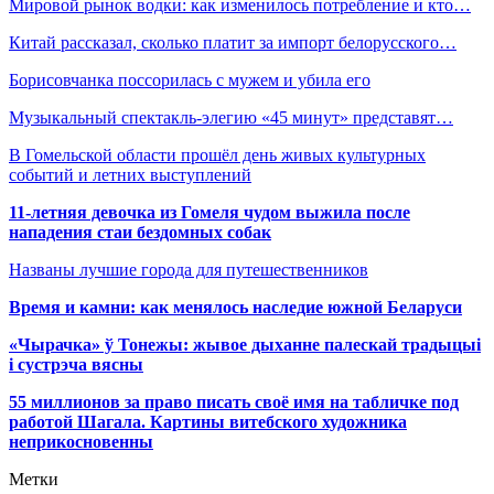
Мировой рынок водки: как изменилось потребление и кто…
Китай рассказал, сколько платит за импорт белорусского…
Борисовчанка поссорилась с мужем и убила его
Музыкальный спектакль-элегию «45 минут» представят…
В Гомельской области прошёл день живых культурных
событий и летних выступлений
11-летняя девочка из Гомеля чудом выжила после
нападения стаи бездомных собак
Названы лучшие города для путешественников
Время и камни: как менялось наследие южной Беларуси
«Чырачка» ў Тонежы: жывое дыханне палескай традыцыі
і сустрэча вясны
55 миллионов за право писать своё имя на табличке под
работой Шагала. Картины витебского художника
неприкосновенны
Метки