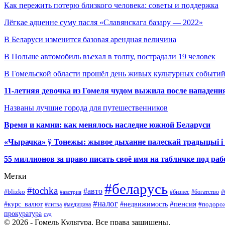
Как пережить потерю близкого человека: советы и поддержка
Лёгкае адценне суму пасля «Славянскага базару — 2022»
В Беларуси изменится базовая арендная величина
В Польше автомобиль въехал в толпу, пострадали 19 человек
В Гомельской области прошёл день живых культурных событий
11-летняя девочка из Гомеля чудом выжила после нападени
Названы лучшие города для путешественников
Время и камни: как менялось наследие южной Беларуси
«Чырачка» ў Тонежы: жывое дыханне палескай традыцыі і 
55 миллионов за право писать своё имя на табличке под р
Метки
#беларусь
#tochka
#авто
#blizko
#бизнес
#богатство
#австрия
#
#налог
#курс_валют
#недвижимость
#пенсия
#подоро
#литва
#медицина
прокуратура
суд
© 2026 - Гомель Культура. Все права защищены.