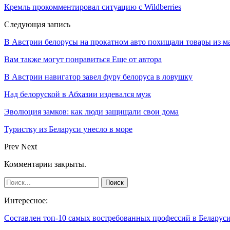
Кремль прокомментировал ситуацию с Wildberries
Следующая запись
В Австрии белорусы на прокатном авто похищали товары из м
Вам также могут понравиться
Еще от автора
В Австрии навигатор завел фуру белоруса в ловушку
Над белоруской в Абхазии издевался муж
Эволюция замков: как люди защищали свои дома
Туристку из Беларуси унесло в море
Prev
Next
Комментарии закрыты.
Интересное:
Составлен топ-10 самых востребованных профессий в Беларус