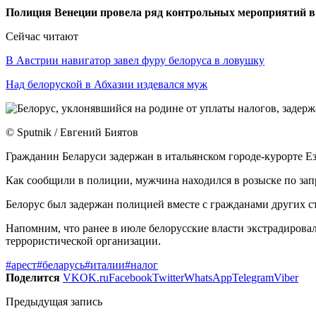
Полиция Венеции провела ряд контрольных мероприятий в с
Сейчас читают
В Австрии навигатор завел фуру белоруса в ловушку
Над белоруской в Абхазии издевался муж
© Sputnik / Евгений Биятов
Гражданин Беларуси задержан в итальянском городе-курорте Е
Как сообщили в полиции, мужчина находился в розыске по запр
Белорус был задержан полицией вместе с гражданами других с
Напомним, что ранее в июле белорусские власти экстрадирова
террористической организации.
#арест
#беларусь
#италии
#налог
Поделится
VK
OK.ru
Facebook
Twitter
WhatsApp
Telegram
Viber
Предыдущая запись