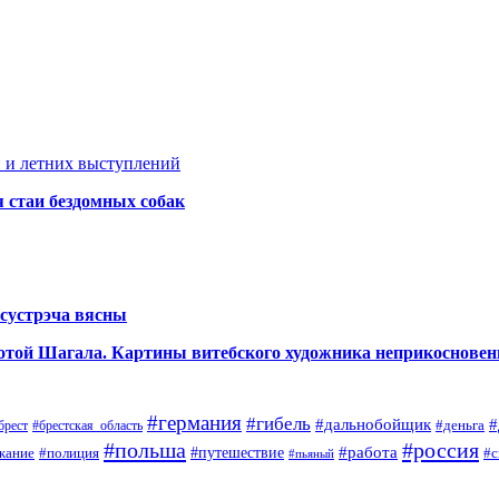
 и летних выступлений
я стаи бездомных собак
сустрэча вясны
аботой Шагала. Картины витебского художника неприкоснове
#германия
#гибель
#дальнобойщик
#
#деньга
#брестская_область
брест
#польша
#россия
#работа
жание
#полиция
#путешествие
#с
#пьяный