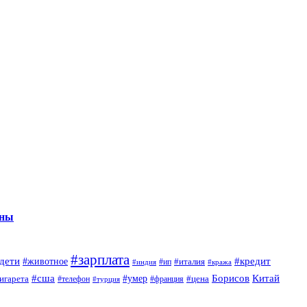
нны
#зарплата
дети
#кредит
#животное
#италия
#индия
#ип
#кража
#сша
Борисов
#умер
Китай
игарета
#телефон
#цена
#турция
#франция