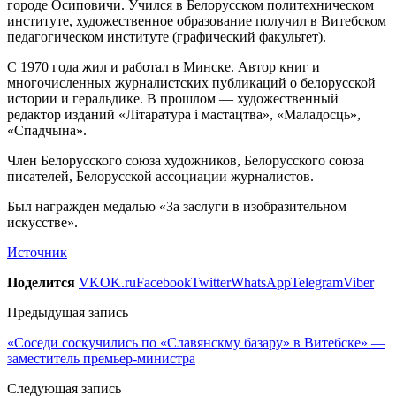
городе Осиповичи. Учился в Белорусском политехническом
институте, художественное образование получил в Витебском
педагогическом институте (графический факультет).
С 1970 года жил и работал в Минске. Автор книг и
многочисленных журналистских публикаций о белорусской
истории и геральдике. В прошлом — художественный
редактор изданий «Літаратура і мастацтва», «Маладосць»,
«Спадчына».
Член Белорусского союза художников, Белорусского союза
писателей, Белорусской ассоциации журналистов.
Был награжден медалью «За заслуги в изобразительном
искусстве».
Источник
Поделится
VK
OK.ru
Facebook
Twitter
WhatsApp
Telegram
Viber
Предыдущая запись
«Соседи соскучились по «Славянскму базару» в Витебске» —
заместитель премьер-министра
Следующая запись