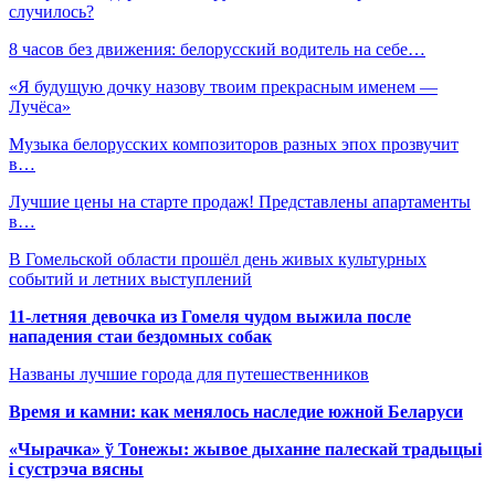
случилось?
8 часов без движения: белорусский водитель на себе…
«Я будущую дочку назову твоим прекрасным именем —
Лучёса»
Музыка белорусских композиторов разных эпох прозвучит
в…
Лучшие цены на старте продаж! Представлены апартаменты
в…
В Гомельской области прошёл день живых культурных
событий и летних выступлений
11-летняя девочка из Гомеля чудом выжила после
нападения стаи бездомных собак
Названы лучшие города для путешественников
Время и камни: как менялось наследие южной Беларуси
«Чырачка» ў Тонежы: жывое дыханне палескай традыцыі
і сустрэча вясны