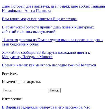
Дзве гісторыі, дзве выстаўкі, два позіркі, дзве асобы: Таццяна
Нагавіцына і Алена Паплыка
Вам также могут понравиться
Еще от автора
В Гомельской области прошёл день живых культурных
событий и летних выступлений
11-летняя девочка из Гомеля чудом выжила после нападения
стаи бездомных собак
Хоккейное сообщество Беларуси возложило цветы к
Монументу Победы в Минске
Время и камни: как менялось наследие южной Беларуси
Prev
Next
Комментарии закрыты.
Интересное:
В Варшаве задержали белоруса и его пассажира. Что