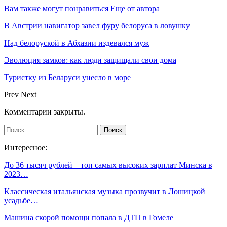
Вам также могут понравиться
Еще от автора
В Австрии навигатор завел фуру белоруса в ловушку
Над белоруской в Абхазии издевался муж
Эволюция замков: как люди защищали свои дома
Туристку из Беларуси унесло в море
Prev
Next
Комментарии закрыты.
Интересное:
До 36 тысяч рублей – топ самых высоких зарплат Минска в
2023…
Классическая итальянская музыка прозвучит в Лошицкой
усадьбе…
Машина скорой помощи попала в ДТП в Гомеле