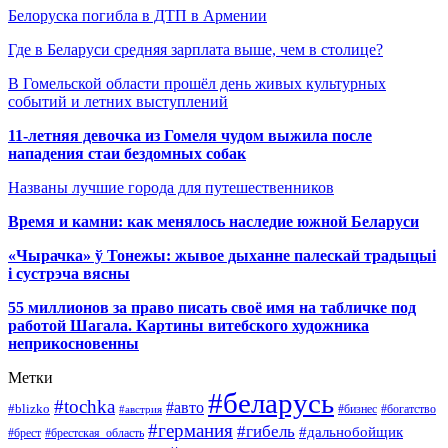
Белоруска погибла в ДТП в Армении
Где в Беларуси средняя зарплата выше, чем в столице?
В Гомельской области прошёл день живых культурных
событий и летних выступлений
11-летняя девочка из Гомеля чудом выжила после
нападения стаи бездомных собак
Названы лучшие города для путешественников
Время и камни: как менялось наследие южной Беларуси
«Чырачка» ў Тонежы: жывое дыханне палескай традыцыі
і сустрэча вясны
55 миллионов за право писать своё имя на табличке под
работой Шагала. Картины витебского художника
неприкосновенны
Метки
#беларусь
#tochka
#авто
#blizko
#бизнес
#богатство
#австрия
#германия
#гибель
#дальнобойщик
#брестская_область
#брест