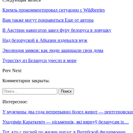
Кремль прокомментировал ситуацию с Wildberries
Вам также могут понравиться
Еще от автора
В Австрии навигатор завел фуру белоруса в ловушку
Над белоруской в Абхазии издевался муж
Эволюция замков: как люди защищали свои дома
Туристку из Беларуси унесло в море
Prev
Next
Комментарии закрыты.
Интересное:
У мужчины два года непрерывно болел живот — рентгеновск
Уладзімір Караткевіч — пісьменнік, які вярнуў беларусам іх…
Тот, кто с песней по жизни шагал: в Витебской филармонии…