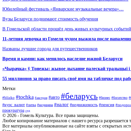
Юбилейный фестиваль «Январские музыкальные вечера»…
Вузы Беларуси поднимают стоимость обучения
В Гомельской области прошёл день живых культурных событий
11-летняя девочка из Гомеля чудом выжила после нападени
Названы лучшие города для путешественников
Время и камни: как менялось наследие южной Беларуси
«Чырачка» ў Тонежы: жывое дыханне палескай традыцыі і 
55 миллионов за право писать своё имя на табличке под р
Метки
#беларусь
#tochka
#авто
#blizko
#бизнес
#богатство
#австрия
#
#налог
#курс_валют
#недвижимость
#пенсия
#подоро
#литва
#медицина
прокуратура
суд
© 2026 - Гомель Культура. Все права защищены.
Любое копирование материалов с нашего ресурса разрешается т
Все материалы опубликованные на сайте взяты с открытых исто