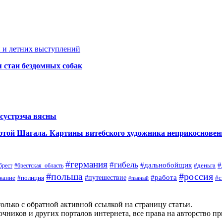
 и летних выступлений
я стаи бездомных собак
сустрэча вясны
аботой Шагала. Картины витебского художника неприкоснове
#германия
#гибель
#дальнобойщик
#
#деньга
#брестская_область
брест
#польша
#россия
#работа
жание
#полиция
#путешествие
#с
#пьяный
олько с обратной активной ссылкой на страницу статьи.
чников и других порталов интернета, все права на авторство п