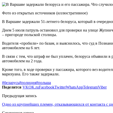
Фото из открытых источников (иллюстративное)
В Варшаве задержали 51-летнего белоруса, который в очередно
Днем 5 июля патруль остановил для проверки на улице Жупни
– пригороде польской столицы.
Водителя «пробили» по базам, и выяснилось, что суд в Познани
автомобилем на 6 лет.
В связи с тем, что штраф не был уплачен, белоруса объявили в
автомобилем на 2 года.
Кроме того, в ходе проверки у пассажира, которого вез водител
марихуана. Его также задержали.
#беларусь
#полиция
#польша
Поделится
VK
OK.ru
Facebook
Twitter
WhatsApp
Telegram
Viber
Предыдущая запись
Одно из крупнейших племен, отказывающихся от контакта с ци
Следующая запись