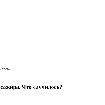
илось?
ссажира. Что случилось?