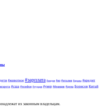
нны
#зарплата
дети
#кредит
#животное
#италия
#индия
#ип
#кража
#сша
Борисов
#умер
Китай
игарета
#телефон
#цена
#турция
#франция
ринадлежат их законным владельцам.