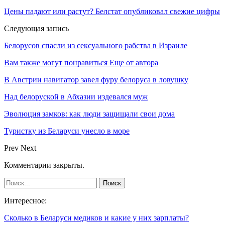
Цены падают или растут? Белстат опубликовал свежие цифры
Следующая запись
Белорусов спасли из сексуального рабства в Израиле
Вам также могут понравиться
Еще от автора
В Австрии навигатор завел фуру белоруса в ловушку
Над белоруской в Абхазии издевался муж
Эволюция замков: как люди защищали свои дома
Туристку из Беларуси унесло в море
Prev
Next
Комментарии закрыты.
Интересное:
Сколько в Беларуси медиков и какие у них зарплаты?