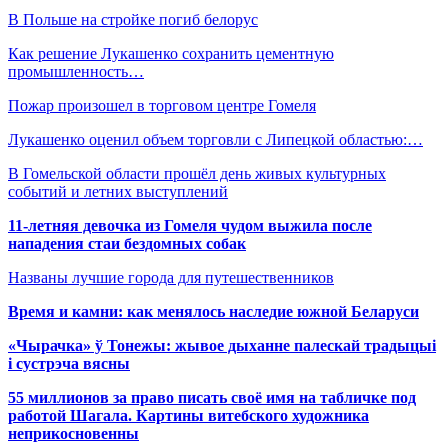
В Польше на стройке погиб белорус
Как решение Лукашенко сохранить цементную
промышленность…
Пожар произошел в торговом центре Гомеля
Лукашенко оценил объем торговли с Липецкой областью:…
В Гомельской области прошёл день живых культурных
событий и летних выступлений
11-летняя девочка из Гомеля чудом выжила после
нападения стаи бездомных собак
Названы лучшие города для путешественников
Время и камни: как менялось наследие южной Беларуси
«Чырачка» ў Тонежы: жывое дыханне палескай традыцыі
і сустрэча вясны
55 миллионов за право писать своё имя на табличке под
работой Шагала. Картины витебского художника
неприкосновенны