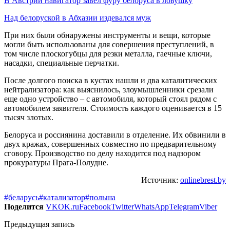
В Австрии навигатор завел фуру белоруса в ловушку
Над белоруской в Абхазии издевался муж
При них были обнаружены инструменты и вещи, которые
могли быть использованы для совершения преступлений, в
том числе плоскогубцы для резки металла, гаечные ключи,
насадки, специальные перчатки.
После долгого поиска в кустах нашли и два каталитических
нейтрализатора: как выяснилось, злоумышленники срезали
еще одно устройство – с автомобиля, который стоял рядом с
автомобилем заявителя. Стоимость каждого оценивается в 15
тысяч злотых.
Белоруса и россиянина доставили в отделение. Их обвинили в
двух кражах, совершенных совместно по предварительному
сговору. Производство по делу находится под надзором
прокуратуры Прага-Полудне.
Источник:
onlinebrest.by
#беларусь
#катализатор
#польша
Поделится
VK
OK.ru
Facebook
Twitter
WhatsApp
Telegram
Viber
Предыдущая запись