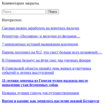
Комментарии закрыты.
Интересное:
Сколько можно заработать на коротких вкладах
Репертуар «Песняров» и мелодии из фильмов…
7 невероятных историй выживания младенцев
Парень поспорил на $12, что съест больше всех пельменей.…
В Германии белорус на фуре снес два уличных фонаря
В Гомельской области прошёл день живых культурных
событий и летних выступлений
11-летняя девочка из Гомеля чудом выжила после
нападения стаи бездомных собак
Названы лучшие города для путешественников
Время и камни: как менялось наследие южной Беларуси