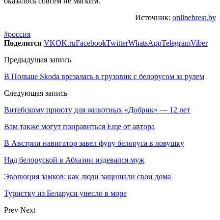
оказалось совсем не мягким.
Источник:
onlinebrest.by
#россия
Поделится
VK
OK.ru
Facebook
Twitter
WhatsApp
Telegram
Viber
Предыдущая запись
В Польше Skoda врезалась в грузовик с белорусом за рулем
Следующая запись
Витебскому приюту для животных «Добрик» — 12 лет
Вам также могут понравиться
Еще от автора
В Австрии навигатор завел фуру белоруса в ловушку
Над белоруской в Абхазии издевался муж
Эволюция замков: как люди защищали свои дома
Туристку из Беларуси унесло в море
Prev
Next