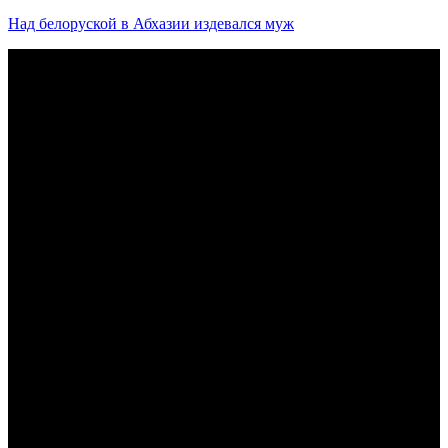
Над белоруской в Абхазии издевался муж