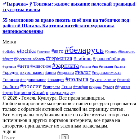
«Чырачка» ў Тонежы: жывое дыханне палескай традыцыі
і сустрэча вясны
55 миллионов за право писать своё имя на табличке под
работой Шагала. Картины витебского художника
неприкосновенны
Метки
#беларусь
#tochka
#авто
#blizko
#бизнес
#богатство
#австрия
#германия
#гибель
#дальнобойщик
#брестская_область
#брест
#зарплата
#дети
#деньга
#животное
#италия
#индия
#ип
#кража
#налог
#кредит
#курс_валют
#недвижимость
#литва
#медицина
#польша
#пенсия
#подорожание
#полиция
#путешествие
#пьяный
#россия
#сша
#работа
#умер
#сигарета
#телефон
#турция
#франция
Борисов
Китай
прокуратура
#цена
суд
© 2026 - Гомель Культура. Все права защищены.
Любое копирование материалов с нашего ресурса разрешается
только с обратной активной ссылкой на страницу статьи.
Все материалы опубликованные на сайте взяты с открытых
источников и других порталов интернета, все права на
авторство принадлежат их законным владельцам.
Sign in