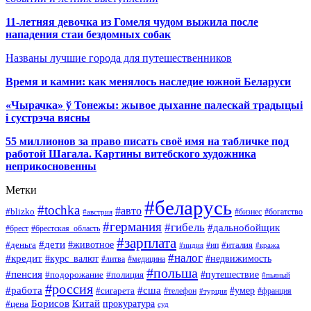
11-летняя девочка из Гомеля чудом выжила после
нападения стаи бездомных собак
Названы лучшие города для путешественников
Время и камни: как менялось наследие южной Беларуси
«Чырачка» ў Тонежы: жывое дыханне палескай традыцыі
і сустрэча вясны
55 миллионов за право писать своё имя на табличке под
работой Шагала. Картины витебского художника
неприкосновенны
Метки
#беларусь
#tochka
#авто
#blizko
#бизнес
#богатство
#австрия
#германия
#гибель
#дальнобойщик
#брестская_область
#брест
#зарплата
#дети
#деньга
#животное
#италия
#индия
#ип
#кража
#налог
#кредит
#курс_валют
#недвижимость
#литва
#медицина
#польша
#пенсия
#подорожание
#полиция
#путешествие
#пьяный
#россия
#сша
#работа
#умер
#сигарета
#телефон
#турция
#франция
Борисов
Китай
прокуратура
#цена
суд