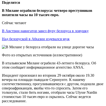
Поделится
В Милане ограбили белоруса: четверо преступников
похитили часы на 10 тысяч евро.
Сейчас читают
В Австрии навигатор завел фуру белоруса в ловушку
Над белоруской в Абхазии издевался муж
Фото из открытых источников (иллюстративное)
В итальянском Милане ограбили 43-летнего белоруса. Об
этом сообщает информационное агентство ANSA.
Инцидент произошел во вторник 29 октября около 19.30
вечера на площади пьяццале Серинунте. К нашему
соотечественнику, прогуливавшемуся с другом, подошли двое
североафриканцев, якобы что-то спросить. Затем его
толкнули, стали бить ногами, отобрали часы Ulysse Nardin
стоимостью 10 тысяч евро и скрылись. Сейчас ведется
расследование.