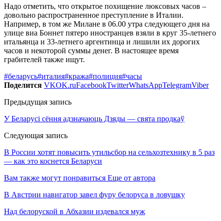
Надо отметить, что открытое похищение люксовых часов –
довольно распространенное преступление в Италии.
Например, в том же Милане в 06.00 утра следующего дня на
улице виа Боннет пятеро иностранцев взяли в круг 35-летнего
итальянца и 33-летнего аргентинца и лишили их дорогих
часов и некоторой суммы денег. В настоящее время
грабителей также ищут.
#беларусь
#италия
#кража
#полиция
#часы
Поделится
VK
OK.ru
Facebook
Twitter
WhatsApp
Telegram
Viber
Предыдущая запись
У Беларусі сёння адзначаюць Дзяды — свята продкаў
Следующая запись
В России хотят повысить утильсбор на сельхозтехнику в 5 раз
— как это коснется Беларуси
Вам также могут понравиться
Еще от автора
В Австрии навигатор завел фуру белоруса в ловушку
Над белоруской в Абхазии издевался муж