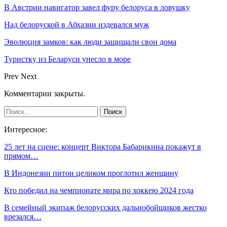
В Австрии навигатор завел фуру белоруса в ловушку
Над белоруской в Абхазии издевался муж
Эволюция замков: как люди защищали свои дома
Туристку из Беларуси унесло в море
Prev
Next
Комментарии закрыты.
Интересное:
25 лет на сцене: концерт Виктора Бабарикина покажут в
прямом…
В Индонезии питон целиком проглотил женщину
Кто победил на чемпионате мира по хоккею 2024 года
В семейный экипаж белорусских дальнобойщиков жестко
врезался…