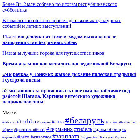
Более Br12 млн собрано по итогам республиканского
субботника
В Гомельской области прошёл день живых культурных
событий и летних выступлений
11-летняя девочка из Гомеля чудом выжила после
нападения стаи бездомных собак
Названы лучшие города для путешественников
Время и камни: как менялось наследие южной Беларуси
«Чырачка» ў Тонежы: жывое дыханне палескай традыцыі
і сустрэча вясны
55 миллионов за право писать своё имя на табличке под
работой Шагала. Картины витебского художника
неприкосновенны
Метки
#беларусь
#tochka
#авто
#blizko
#бизнес
#богатство
#австрия
#германия
#гибель
#дальнобойщик
#брестская_область
#брест
#зарплата
#дети
#деньга
#животное
#италия
#индия
#ип
#кража