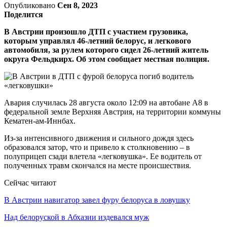
Опубликовано
Сен 8, 2023
Поделится
В Австрии произошло ДТП с участием грузовика,
которым управлял 46-летний белорус, и легкового
автомобиля, за рулем которого сидел 26-летний житель
округа Фельдкирх. Об этом сообщает местная полиция.
Авария случилась 28 августа около 12:09 на автобане А8 в
федеральной земле Верхняя Австрия, на территории коммуны
Кематен-ам-Иннбах.
Из-за интенсивного движения и сильного дождя здесь
образовался затор, что и привело к столкновению – в
полуприцеп сзади влетела «легковушка». Ее водитель от
полученных травм скончался на месте происшествия.
Сейчас читают
В Австрии навигатор завел фуру белоруса в ловушку
Над белоруской в Абхазии издевался муж