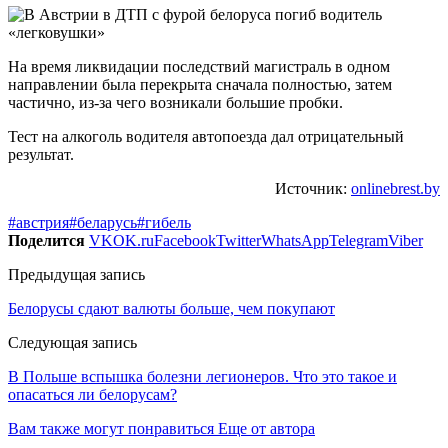
На время ликвидации последствий магистраль в одном
направлении была перекрыта сначала полностью, затем
частично, из-за чего возникали большие пробки.
Тест на алкоголь водителя автопоезда дал отрицательный
результат.
Источник:
onlinebrest.by
#австрия
#беларусь
#гибель
Поделится
VK
OK.ru
Facebook
Twitter
WhatsApp
Telegram
Viber
Предыдущая запись
Белорусы сдают валюты больше, чем покупают
Следующая запись
В Польше вспышка болезни легионеров. Что это такое и
опасаться ли белорусам?
Вам также могут понравиться
Еще от автора