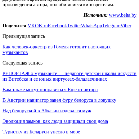
произведения автора, полюбившиеся кинозрителям.
Источник:
www.belta.by
Поделится
VK
OK.ru
Facebook
Twitter
WhatsApp
Telegram
Viber
Предыдущая запись
Как человек-оркестр из Гомеля готовит настоящих
музыкантов
Следующая запись
РЕПОРТАЖ о музыканте — педагоге детской школы искусств
из Витебска и ее юных виртуозах-балалаечниках
Вам также могут понравиться
Еще от автора
В Австрии навигатор завел фуру белоруса в ловушку
Над белоруской в Абхазии издевался муж
Эволюция замков: как люди защищали свои дома
Туристку из Беларуси унесло в море