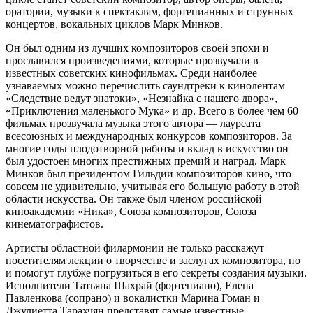
оратории, музыки к спектаклям, фортепианных и струнных
концертов, вокальных циклов Марк Минков.
Он был одним из лучших композиторов своей эпохи и
прославился произведениями, которые прозвучали в
известных советских кинофильмах. Среди наиболее
узнаваемых можно перечислить саундтреки к кинолентам
«Следствие ведут знатоки», «Незнайка с нашего двора»,
«Приключения маленького Мука» и др. Всего в более чем 60
фильмах прозвучала музыка этого автора — лауреата
всесоюзных и международных конкурсов композиторов. За
многие годы плодотворной работы и вклад в искусство он
был удостоен многих престижных премий и наград. Марк
Минков был президентом Гильдии композиторов кино, что
совсем не удивительно, учитывая его большую работу в этой
области искусства. Он также был членом российской
киноакадемии «Ника», Союза композиторов, Союза
кинематографистов.
Артисты областной филармонии не только расскажут
посетителям лекции о творчестве и заслугах композитора, но
и помогут глубже погрузиться в его секреты создания музыки.
Исполнители Татьяна Шахрай (фортепиано), Елена
Павленкова (сопрано) и вокалистки Марина Гоман и
Джулиетта Тарахчян представят самые известные