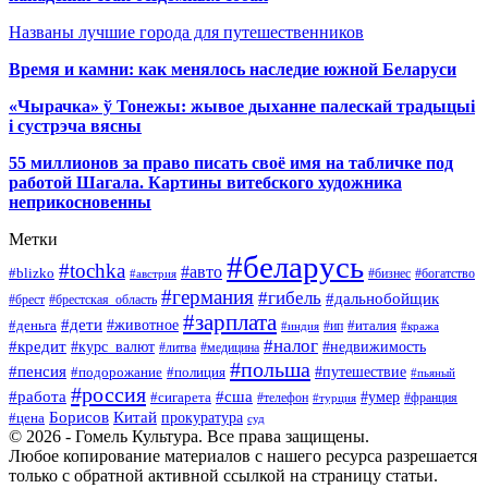
Названы лучшие города для путешественников
Время и камни: как менялось наследие южной Беларуси
«Чырачка» ў Тонежы: жывое дыханне палескай традыцыі
і сустрэча вясны
55 миллионов за право писать своё имя на табличке под
работой Шагала. Картины витебского художника
неприкосновенны
Метки
#беларусь
#tochka
#авто
#blizko
#бизнес
#богатство
#австрия
#германия
#гибель
#дальнобойщик
#брестская_область
#брест
#зарплата
#дети
#деньга
#животное
#италия
#индия
#ип
#кража
#налог
#кредит
#курс_валют
#недвижимость
#литва
#медицина
#польша
#пенсия
#подорожание
#полиция
#путешествие
#пьяный
#россия
#сша
#работа
#умер
#сигарета
#телефон
#турция
#франция
Борисов
Китай
прокуратура
#цена
суд
© 2026 - Гомель Культура. Все права защищены.
Любое копирование материалов с нашего ресурса разрешается
только с обратной активной ссылкой на страницу статьи.