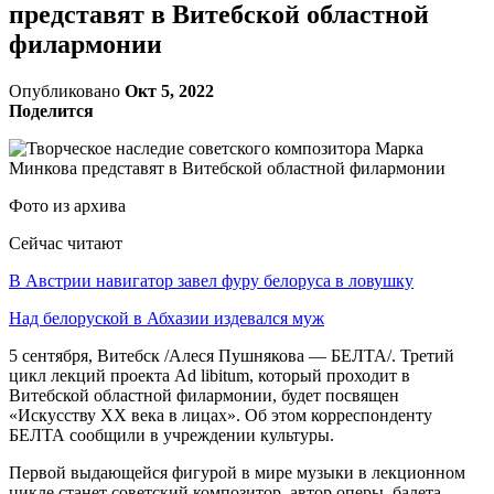
представят в Витебской областной
филармонии
Опубликовано
Окт 5, 2022
Поделится
Фото из архива
Сейчас читают
В Австрии навигатор завел фуру белоруса в ловушку
Над белоруской в Абхазии издевался муж
5 сентября, Витебск /Алеся Пушнякова — БЕЛТА/. Третий
цикл лекций проекта Ad libitum, который проходит в
Витебской областной филармонии, будет посвящен
«Искусству XX века в лицах». Об этом корреспонденту
БЕЛТА сообщили в учреждении культуры.
Первой выдающейся фигурой в мире музыки в лекционном
цикле станет советский композитор, автор оперы, балета,