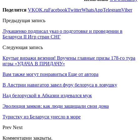
Поделится
VK
OK.ru
Facebook
Twitter
WhatsApp
Telegram
Viber
Предыдущая запись
Лукашенко подписал указ о подготовке и проведении в
Беларуси II Игр стран СНГ
Следующая запись
Крутые виражи везения! Вручены главные призы 178-го тура
игры «УДАЧА В ПРИДАЧУ»
Вам также могут понравиться
Еще от автора
В Австрии навигатор завел фуру белоруса в ловушку
Над белоруской в Абхазии издевался муж
Эволюция замков: как люди защищали свои дома
Туристку из Беларуси унесло в море
Prev
Next
Комментарии закрыты.