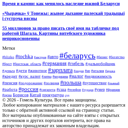
Время и камни: как менялось наследие южной Беларуси
«Чырачка» ў Тонежы: жывое дыханне палескай традыцыі
і сустрэча вясны
55 миллионов за право писать своё имя на табличке под
работой Шагала. Картины витебского художника
неприкосновенны
Метки
#беларусь
#tochka
#авто
#blizko
#бизнес
#богатство
#австрия
#германия
#гибель
#дальнобойщик
#брестская_область
#брест
#зарплата
#дети
#деньга
#животное
#италия
#индия
#ип
#кража
#налог
#кредит
#курс_валют
#недвижимость
#литва
#медицина
#польша
#пенсия
#подорожание
#полиция
#путешествие
#пьяный
#россия
#сша
#работа
#умер
#сигарета
#телефон
#турция
#франция
Борисов
Китай
прокуратура
#цена
суд
© 2026 - Гомель Культура. Все права защищены.
Любое копирование материалов с нашего ресурса разрешается
только с обратной активной ссылкой на страницу статьи.
Все материалы опубликованные на сайте взяты с открытых
источников и других порталов интернета, все права на
авторство принадлежат их законным владельцам.