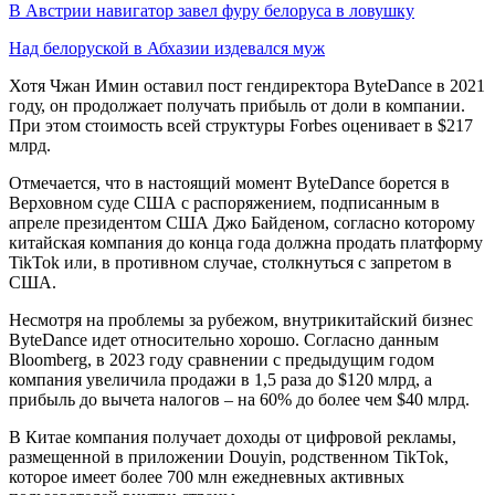
В Австрии навигатор завел фуру белоруса в ловушку
Над белоруской в Абхазии издевался муж
Хотя Чжан Имин оставил пост гендиректора ByteDance в 2021
году, он продолжает получать прибыль от доли в компании.
При этом стоимость всей структуры Forbes оценивает в $217
млрд.
Отмечается, что в настоящий момент ByteDance борется в
Верховном суде США с распоряжением, подписанным в
апреле президентом США Джо Байденом, согласно которому
китайская компания до конца года должна продать платформу
TikTok или, в противном случае, столкнуться с запретом в
США.
Несмотря на проблемы за рубежом, внутрикитайский бизнес
ByteDance идет относительно хорошо. Cогласно данным
Bloomberg, в 2023 году сравнении с предыдущим годом
компания увеличила продажи в 1,5 раза до $120 млрд, а
прибыль до вычета налогов – на 60% до более чем $40 млрд.
В Китае компания получает доходы от цифровой рекламы,
размещенной в приложении Douyin, родственном TikTok,
которое имеет более 700 млн ежедневных активных