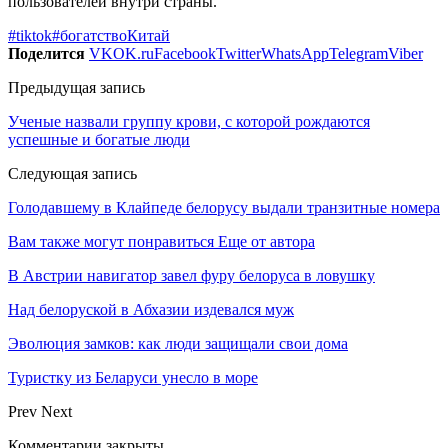
пользователей внутри страны.
#tiktok
#богатство
Китай
Поделится
VK
OK.ru
Facebook
Twitter
WhatsApp
Telegram
Viber
Предыдущая запись
Ученые назвали группу крови, с которой рождаются
успешные и богатые люди
Следующая запись
Голодавшему в Клайпеде белорусу выдали транзитные номера
Вам также могут понравиться
Еще от автора
В Австрии навигатор завел фуру белоруса в ловушку
Над белоруской в Абхазии издевался муж
Эволюция замков: как люди защищали свои дома
Туристку из Беларуси унесло в море
Prev
Next
Комментарии закрыты.