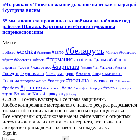
«Чырачка» ў Тонежы: жывое дыханне палескай традыцыі
і сустрэча вясны
55 миллионов за право писать своё имя на табличке под
работой Шагала. Картины витебского художника
неприкосновенны
Метки
#беларусь
#tochka
#авто
#blizko
#бизнес
#богатство
#австрия
#германия
#гибель
#дальнобойщик
#брестская_область
#брест
#зарплата
#дети
#деньга
#животное
#италия
#индия
#ип
#кража
#налог
#кредит
#курс_валют
#недвижимость
#литва
#медицина
#польша
#пенсия
#подорожание
#полиция
#путешествие
#пьяный
#россия
#сша
#работа
#умер
#сигарета
#телефон
#турция
#франция
Борисов
Китай
прокуратура
#цена
суд
© 2026 - Гомель Культура. Все права защищены.
Любое копирование материалов с нашего ресурса разрешается
только с обратной активной ссылкой на страницу статьи.
Все материалы опубликованные на сайте взяты с открытых
источников и других порталов интернета, все права на
авторство принадлежат их законным владельцам.
Sign in