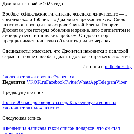
Джонатан в ноябре 2023 года
Вообще, сейшельские гигантские черепахи живут долго — в
среднем около 150 лет. Но Джонатан превзошел всех. Свою
пенсию он проводит на острове Святой Елены. Говорят,
Джонатан уже потерял обоняние и зрение, зато с аппетитом и
либидо у него нет никаких проблем. Он до сих пор
предпринимает попытки соблазнить других черепах.
Специалисты отмечают, что Джонатан находится в неплохой
форме и вполне способен дожить до своего третьего столетия.
Источник:
onlinebrest.by
#долгожитель
#животное
#черепаха
Поделится
VK
OK.ru
Facebook
Twitter
WhatsApp
Telegram
Viber
Предыдущая запись
Почти 20 тыс. договоров за год. Как белорусы копят на
«дополнительную» пенсию
Следующая запись
Школьница написала такой список подарков, что он стал
вирусным