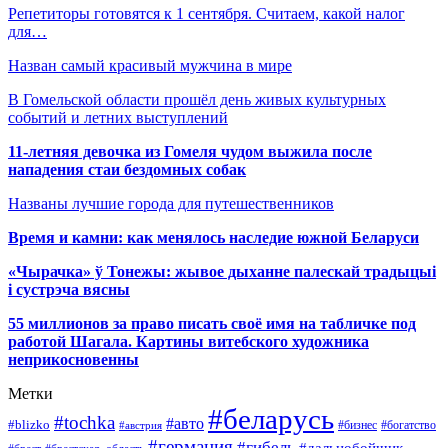
Репетиторы готовятся к 1 сентября. Считаем, какой налог
для…
Назван самый красивый мужчина в мире
В Гомельской области прошёл день живых культурных
событий и летних выступлений
11-летняя девочка из Гомеля чудом выжила после
нападения стаи бездомных собак
Названы лучшие города для путешественников
Время и камни: как менялось наследие южной Беларуси
«Чырачка» ў Тонежы: жывое дыханне палескай традыцыі
і сустрэча вясны
55 миллионов за право писать своё имя на табличке под
работой Шагала. Картины витебского художника
неприкосновенны
Метки
#беларусь
#tochka
#авто
#blizko
#бизнес
#богатство
#австрия
#германия
#гибель
#дальнобойщик