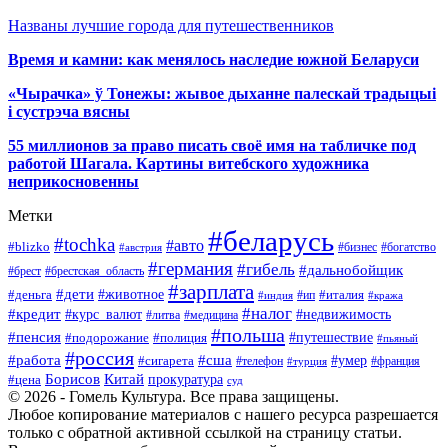
Названы лучшие города для путешественников
Время и камни: как менялось наследие южной Беларуси
«Чырачка» ў Тонежы: жывое дыханне палескай традыцыі
і сустрэча вясны
55 миллионов за право писать своё имя на табличке под
работой Шагала. Картины витебского художника
неприкосновенны
Метки
#беларусь
#tochka
#авто
#blizko
#бизнес
#богатство
#австрия
#германия
#гибель
#дальнобойщик
#брестская_область
#брест
#зарплата
#дети
#деньга
#животное
#италия
#индия
#ип
#кража
#налог
#кредит
#курс_валют
#недвижимость
#литва
#медицина
#польша
#пенсия
#подорожание
#полиция
#путешествие
#пьяный
#россия
#сша
#работа
#умер
#сигарета
#телефон
#турция
#франция
Борисов
Китай
прокуратура
#цена
суд
© 2026 - Гомель Культура. Все права защищены.
Любое копирование материалов с нашего ресурса разрешается
только с обратной активной ссылкой на страницу статьи.