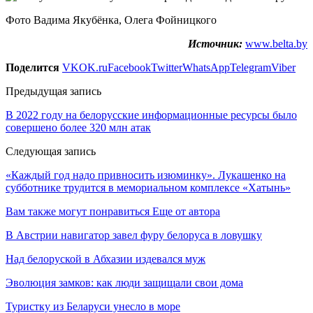
Фото Вадима Якубёнка, Олега Фойницкого
Источник:
www.belta.by
Поделится
VK
OK.ru
Facebook
Twitter
WhatsApp
Telegram
Viber
Предыдущая запись
В 2022 году на белорусские информационные ресурсы было
совершено более 320 млн атак
Следующая запись
«Каждый год надо привносить изюминку». Лукашенко на
субботнике трудится в мемориальном комплексе «Хатынь»
Вам также могут понравиться
Еще от автора
В Австрии навигатор завел фуру белоруса в ловушку
Над белоруской в Абхазии издевался муж
Эволюция замков: как люди защищали свои дома
Туристку из Беларуси унесло в море