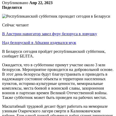
Опубликовано
Апр 22, 2023
Поделится
Сейчас читают
В Австрии навигатор завел фуру белоруса в ловушку
Над белоруской в Абхазии издевался муж
В Беларуси сегодня пройдет республиканский субботник,
сообщает БЕЛТА.
Ожидается, что в субботнике примут участие около 3 млн
белорусов. Мероприятие проводится на добровольной основе.
В этот день белорусы будут благоустраивать и приводить в
надлежащее состояние объекты и территории населенных
пунктов, историко-культурные ценности, мемориальные
комплексы, места боевой и воинской славы, захоронения
воинов и партизан времен Великой Отечественной войны.
Также субботник может быть проведен на рабочих местах.
Масштабный трудовой десант будет работать на мемориале
узникам Озаричского лагеря смерти в Калинковичском
районе. Еще одной точкой объемных работ станет территория