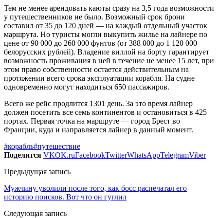
Тем не менее арендовать каюты сразу на 3,5 года возможности
у путешественников не было. Возможный срок брони
составил от 35 до 120 дней — на каждый отдельный участок
маршрута. Но туристы могли выкупить жилье на лайнере по
цене от 90 000 до 260 000 фунтов (от 388 000 до 1 120 000
белорусских рублей). Владение виллой на борту гарантирует
возможность проживания в ней в течение не менее 15 лет, при
этом право собственности остается действительным на
протяжении всего срока эксплуатации корабля. На судне
одновременно могут находиться 650 пассажиров.
Всего же рейс продлится 1301 день. За это время лайнер
должен посетить все семь континентов и остановиться в 425
портах. Первая точка на маршруте — город Брест во
Франции, куда и направляется лайнер в данный момент.
#корабль
#путешествие
Поделится
VK
OK.ru
Facebook
Twitter
WhatsApp
Telegram
Viber
Предыдущая запись
Мужчину уволили после того, как босс распечатал его
историю поисков. Вот что он гуглил
Следующая запись