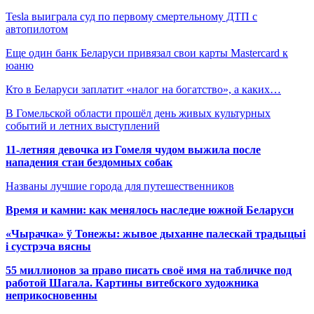
Tesla выиграла суд по первому смертельному ДТП с
автопилотом
Еще один банк Беларуси привязал свои карты Mastercard к
юаню
Кто в Беларуси заплатит «налог на богатство», а каких…
В Гомельской области прошёл день живых культурных
событий и летних выступлений
11-летняя девочка из Гомеля чудом выжила после
нападения стаи бездомных собак
Названы лучшие города для путешественников
Время и камни: как менялось наследие южной Беларуси
«Чырачка» ў Тонежы: жывое дыханне палескай традыцыі
і сустрэча вясны
55 миллионов за право писать своё имя на табличке под
работой Шагала. Картины витебского художника
неприкосновенны