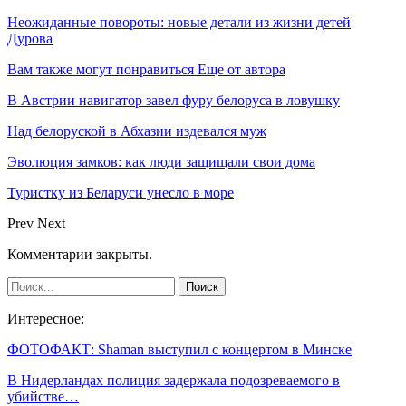
Неожиданные повороты: новые детали из жизни детей
Дурова
Вам также могут понравиться
Еще от автора
В Австрии навигатор завел фуру белоруса в ловушку
Над белоруской в Абхазии издевался муж
Эволюция замков: как люди защищали свои дома
Туристку из Беларуси унесло в море
Prev
Next
Комментарии закрыты.
Интересное:
ФОТОФАКТ: Shaman выступил с концертом в Минске
В Нидерландах полиция задержала подозреваемого в
убийстве…