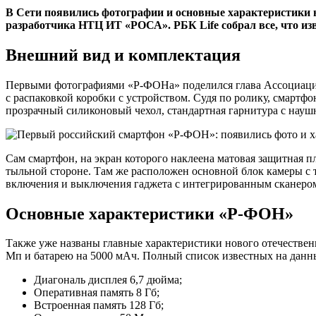
В Сети появились фотографии и основные характеристики н
разработчика НТЦ ИТ «РОСА». РБК Life собрал все, что изв
Внешний вид и комплектация
Первыми фотографиями «Р-ФОНа» поделился глава Ассоциаци
с распаковкой коробки с устройством. Судя по ролику, смартфо
прозрачный силиконовый чехол, стандартная гарнитура с нау
Сам смартфон, на экран которого наклеена матовая защитная п
тыльной стороне. Там же расположен основной блок камеры с 
включения и выключения гаджета с интегрированным сканером
Основные характеристики «Р-ФОН»
Также уже названы главные характеристики нового отечествен
Мп и батарею на 5000 мАч. Полный список известных на данн
Диагональ дисплея 6,7 дюйма;
Оперативная память 8 Гб;
Встроенная память 128 Гб;