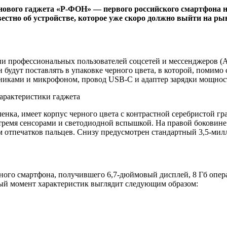
ового гаджета «Р-ФОН» — первого российского смартфона на
естно об устройстве, которое уже скоро должно выйти на ры
и профессиональных пользователей соцсетей и мессенджеров 
н будут поставлять в упаковке черного цвета, в которой, помим
шниками и микрофоном, провод USB-C и адаптер зарядки мощнос
ленка, имеет корпус черного цвета с контрастной серебристой г
тремя сенсорами и светодиодной вспышкой. На правой боковине 
 отпечатков пальцев. Снизу предусмотрен стандартный 3,5-мил
ного смартфона, получившего 6,7-дюймовый дисплей, 8 Гб опер
ый момент характеристик выглядит следующим образом: