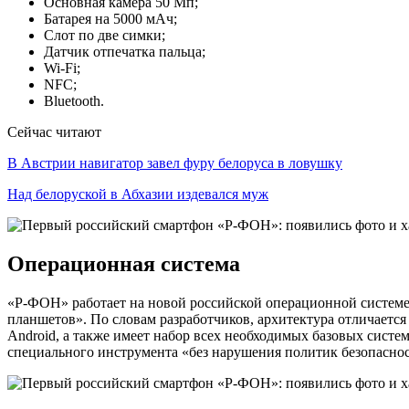
Основная камера 50 Мп;
Батарея на 5000 мАч;
Слот по две симки;
Датчик отпечатка пальца;
Wi-Fi;
NFC;
Bluetooth.
Сейчас читают
В Австрии навигатор завел фуру белоруса в ловушку
Над белоруской в Абхазии издевался муж
Операционная система
«Р-ФОН» работает на новой российской операционной системе 
планшетов». По словам разработчиков, архитектура отличаетс
Android, а также имеет набор всех необходимых базовых сис
специального инструмента «без нарушения политик безопаснос