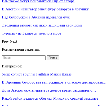
Вам также могут понравиться
Еще от автора
В Австрии навигатор завел фуру белоруса в ловушку
Над белоруской в Абхазии издевался муж
Эволюция замков: как люди защищали свои дома
Туристку из Беларуси унесло в море
Prev
Next
Комментарии закрыты.
Интересное:
Умер cолист группы Faithless Макси Джазз
В Германии белорус вез выпускников в опасном для здоровья
Дочь Заворотнюк впервые за долгое время рассказала о…
Какой район Беларуси обогнал Минск по средней зарплате