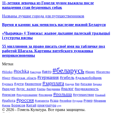
11-летняя девочка из Гомеля чудом выжила после
нападения стаи бездомных собак
Названы лучшие города для путешественников
Время и камни: как менялось наследие южной Беларуси
«Чырачка» ў Тонежы: жывое дыханне палескай традыцыі
і сустрэча вясны
55 миллионов за право писать своё имя на табличке под
работой Шагала. Картины витебского художника
неприкосновенны
Метки
#беларусь
#tochka
#авто
#blizko
#бизнес
#богатство
#австрия
#германия
#гибель
#дальнобойщик
#брестская_область
#брест
#зарплата
#дети
#деньга
#животное
#италия
#индия
#ип
#кража
#налог
#кредит
#курс_валют
#недвижимость
#литва
#медицина
#польша
#пенсия
#подорожание
#полиция
#путешествие
#пьяный
#россия
#сша
#работа
#умер
#сигарета
#телефон
#турция
#франция
Борисов
Китай
прокуратура
#цена
суд
© 2026 - Гомель Культура. Все права защищены.