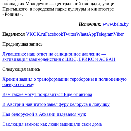
площадках Молодечно — центральной площади, улице
Притыцкого, в городском парке культуры и кинотеатре
«Родина».
Источник:
www.belta.by
Поделится
VK
OK.ru
Facebook
Twitter
WhatsApp
Telegram
Viber
Предыдущая запись
Лукашенко: наш ответ на санкционное давление —
активизация взаимодействия с ШОС, БРИКС и АСЕАН
Следующая запись
Хренин заявил о трансформации теробороны в полноценную
боевую систему
Вам также могут понравиться
Еще от автора
В Австрии навигатор завел фуру белоруса в ловушку
Над белоруской в Абхазии издевался муж
Эволюция замков: как люди защищали свои дома