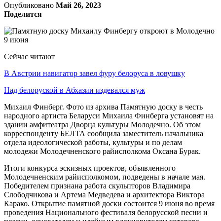
Опубликовано
Май 26, 2023
Поделится
Сейчас читают
В Австрии навигатор завел фуру белоруса в ловушку
Над белоруской в Абхазии издевался муж
Михаил Финберг. Фото из архива Памятную доску в честь
народного артиста Беларуси Михаила Финберга установят на
здании амфитеатра Дворца культуры Молодечно. Об этом
корреспонденту БЕЛТА сообщила заместитель начальника
отдела идеологической работы, культуры и по делам
молодежи Молодечненского райисполкома Оксана Бурак.
Итоги конкурса эскизных проектов, объявленного
Молодечненским райисполкомом, подведены в начале мая.
Победителем признана работа скульпторов Владимира
Слободчикова и Артема Медведева и архитектора Виктора
Карако. Открытие памятной доски состоится 9 июня во время
проведения Национального фестиваля белорусской песни и