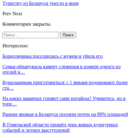
Туристку из Беларуси унесло в море
Prev
Next
Комментарии закрыты.
Интересное:
Борисовчанка поссорилась с мужем и убила его
Семья обнаружила камеру слежения в номере одного из
отелей в…
Курильщикам приготовиться: с 1 января подорожают более
ста…
На каких машинах гоняют сами китайцы? Удивитесь, но в
топе…
Ранние яровые в Беларуси посеяли почти на 89% площадей
В Гомельской области прошёл день живых культурных
событий и летних выступлений