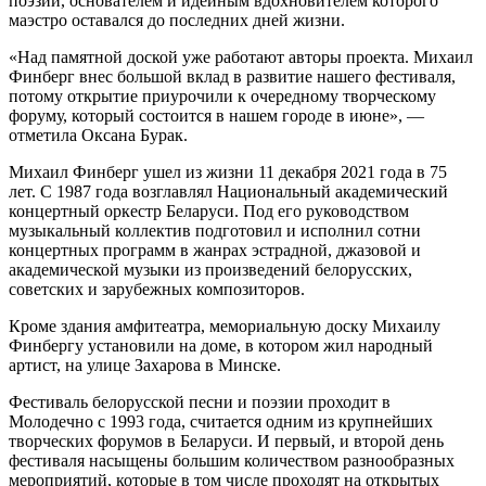
поэзии, основателем и идейным вдохновителем которого
маэстро оставался до последних дней жизни.
«Над памятной доской уже работают авторы проекта. Михаил
Финберг внес большой вклад в развитие нашего фестиваля,
потому открытие приурочили к очередному творческому
форуму, который состоится в нашем городе в июне», —
отметила Оксана Бурак.
Михаил Финберг ушел из жизни 11 декабря 2021 года в 75
лет. С 1987 года возглавлял Национальный академический
концертный оркестр Беларуси. Под его руководством
музыкальный коллектив подготовил и исполнил сотни
концертных программ в жанрах эстрадной, джазовой и
академической музыки из произведений белорусских,
советских и зарубежных композиторов.
Кроме здания амфитеатра, мемориальную доску Михаилу
Финбергу установили на доме, в котором жил народный
артист, на улице Захарова в Минске.
Фестиваль белорусской песни и поэзии проходит в
Молодечно с 1993 года, считается одним из крупнейших
творческих форумов в Беларуси. И первый, и второй день
фестиваля насыщены большим количеством разнообразных
мероприятий, которые в том числе проходят на открытых