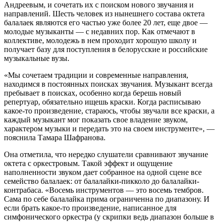
Андреевым, и сочетать их с поиском нового звучания и
направлений. Шесть человек из нынешнего состава октета
балалаек являются его частью уже более 20 лет, еще двое —
молодые музыканты — с недавних пор. Как отмечают в
коллективе, молодежь в нем проходит хорошую школу и
получает базу для поступления в белорусские и российские
музыкальные вузы.
«Мы сочетаем традиции и современные направления,
находимся в постоянных поисках звучания. Музыкант всегда
пребывает в поисках, особенно когда берешь новый
репертуар, обязательно ищешь краски. Когда расписываю
какое-то произведение, стараюсь, чтобы звучали все краски, а
каждый музыкант мог показать свое владение звуком,
характером музыки и передать это на своем инструменте», —
пояснила Тамара Шафранова.
Она отметила, что нередко слушатели сравнивают звучание
октета с оркестровым. Такой эффект и ощущение
наполненности звуком дает собранное на одной сцене все
семейство балалаек: от балалайки-пикколо до балалайки-
контрабаса. «Восемь инструментов — это восемь тембров.
Сама по себе балалайка прима ограниченна по диапазону. И
если брать какое-то произведение, написанное для
симфонического оркестра (у скрипки ведь диапазон больше в