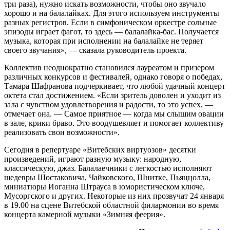
три раза), нужно искать возможности, чтобы оно звучало
хорошо и на балалайках. Для этого используем инструменты
разных регистров. Если в симфоническом оркестре сольные
эпизоды играет фагот, то здесь — балалайка-бас. Получается
музыка, которая при исполнении на балалайке не теряет
своего звучания», — сказала руководитель проекта.
Коллектив неоднократно становился лауреатом и призером
различных конкурсов и фестивалей, однако говоря о победах,
Тамара Шафранова подчеркивает, что любой удачный концерт
октета стал достижением. «Если зритель доволен и уходит из
зала с чувством удовлетворения и радости, то это успех, —
отмечает она. — Самое приятное — когда мы слышим овации
в зале, крики браво. Это воодушевляет и помогает коллективу
реализовать свои возможности».
Сегодня в репертуаре «Витебских виртуозов» десятки
произведений, играют разную музыку: народную,
классическую, джаз. Балалаечники с легкостью исполняют
шедевры Шостаковича, Чайковского, Шнитке, Пьяццолла,
миниатюры Иоганна Штрауса в юмористическом ключе,
Мусоргского и других. Некоторые из них прозвучат 24 января
в 19.00 на сцене Витебской областной филармонии во время
концерта камерной музыки «Зимняя феерия».