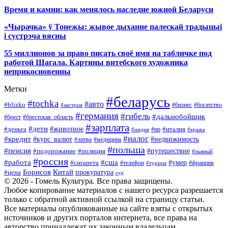
Время и камни: как менялось наследие южной Беларуси
«Чырачка» ў Тонежы: жывое дыханне палескай традыцыі
і сустрэча вясны
55 миллионов за право писать своё имя на табличке под
работой Шагала. Картины витебского художника
неприкосновенны
Метки
#беларусь
#tochka
#авто
#blizko
#бизнес
#богатство
#австрия
#германия
#гибель
#дальнобойщик
#брестская_область
#брест
#зарплата
#дети
#деньга
#животное
#италия
#индия
#ип
#кража
#налог
#кредит
#курс_валют
#недвижимость
#литва
#медицина
#польша
#пенсия
#подорожание
#полиция
#путешествие
#пьяный
#россия
#сша
#работа
#умер
#сигарета
#телефон
#турция
#франция
Борисов
Китай
прокуратура
#цена
суд
© 2026 - Гомель Культура. Все права защищены.
Любое копирование материалов с нашего ресурса разрешается
только с обратной активной ссылкой на страницу статьи.
Все материалы опубликованные на сайте взяты с открытых
источников и других порталов интернета, все права на
авторство принадлежат их законным владельцам.