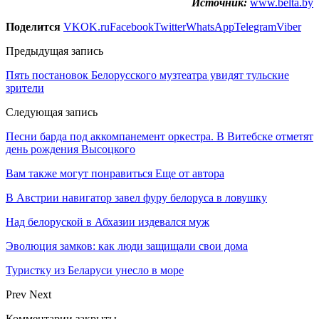
Источник:
www.belta.by
Поделится
VK
OK.ru
Facebook
Twitter
WhatsApp
Telegram
Viber
Предыдущая запись
Пять постановок Белорусского музтеатра увидят тульские
зрители
Следующая запись
Песни барда под аккомпанемент оркестра. В Витебске отметят
день рождения Высоцкого
Вам также могут понравиться
Еще от автора
В Австрии навигатор завел фуру белоруса в ловушку
Над белоруской в Абхазии издевался муж
Эволюция замков: как люди защищали свои дома
Туристку из Беларуси унесло в море
Prev
Next
Комментарии закрыты.