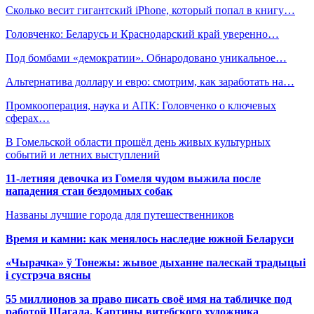
Сколько весит гигантский iPhone, который попал в книгу…
Головченко: Беларусь и Краснодарский край уверенно…
Под бомбами «демократии». Обнародовано уникальное…
Альтернатива доллару и евро: смотрим, как заработать на…
Промкооперация, наука и АПК: Головченко о ключевых
сферах…
В Гомельской области прошёл день живых культурных
событий и летних выступлений
11-летняя девочка из Гомеля чудом выжила после
нападения стаи бездомных собак
Названы лучшие города для путешественников
Время и камни: как менялось наследие южной Беларуси
«Чырачка» ў Тонежы: жывое дыханне палескай традыцыі
і сустрэча вясны
55 миллионов за право писать своё имя на табличке под
работой Шагала. Картины витебского художника