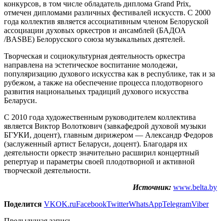
конкурсов, в том числе обладатель диплома Grand Prix,
отмечен дипломами различных фестивалей искусств. С 2000
года коллектив является ассоциативным членом Белоруской
ассоциации духовых оркестров и ансамблей (БАДОА
/BASBE) Белорусского союза музыкальных деятелей.
Творческая и социокультурная деятельность оркестра
направлена на эстетическое воспитание молодежи,
популяризацию духового искусства как в республике, так и за
рубежом, а также на обеспечение процесса плодотворного
развития национальных традиций духового искусства
Беларуси.
С 2010 года художественным руководителем коллектива
является Виктор Волоткович (завкафедрой духовой музыки
БГУКИ, доцент), главным дирижером — Александр Федоров
(заслуженный артист Беларуси, доцент). Благодаря их
деятельности оркестр значительно расширил концертный
репертуар и параметры своей плодотворной и активной
творческой деятельности.
Источник:
www.belta.by
Поделится
VK
OK.ru
Facebook
Twitter
WhatsApp
Telegram
Viber
Предыдущая запись