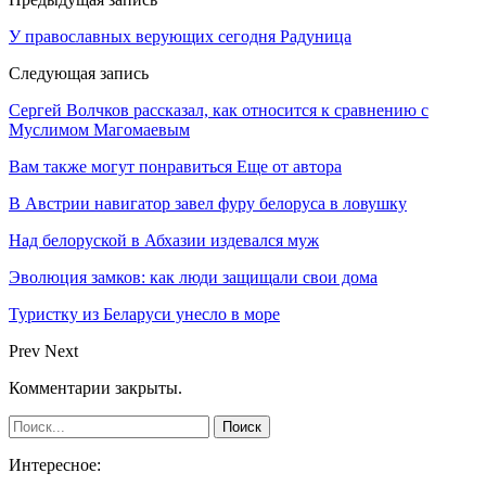
У православных верующих сегодня Радуница
Следующая запись
Сергей Волчков рассказал, как относится к сравнению с
Муслимом Магомаевым
Вам также могут понравиться
Еще от автора
В Австрии навигатор завел фуру белоруса в ловушку
Над белоруской в Абхазии издевался муж
Эволюция замков: как люди защищали свои дома
Туристку из Беларуси унесло в море
Prev
Next
Комментарии закрыты.
Интересное: