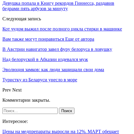
Девушка попала в Книгу рекордов Гиннесса, раздавив
бедрами пять арбузов за минуту
Следующая запись
Кот чудом выжил после полного цикла стирки в машинке
Вам также могут понравиться
Еще от автора
В Австрии навигатор завел фуру белоруса в ловушку
Над белоруской в Абхазии издевался муж
Эволюция замков: как люди защищали свои дома
Туристку из Беларуси унесло в море
Prev
Next
Комментарии закрыты.
Интересное:
Цены на медпрепараты выросли на 12%. МАРТ обещает