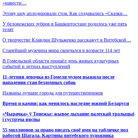
«навести…
Этому шоу аплодировали стоя. Как создавались «Сказки…
У беловежских зубров в Башкортостане родилось уже пять
телят
О творчестве Клавдии Шульженко расскажут в Витебской…
Старейший мужчина мира скончался в возрасте 114 лет
В Гомельской области прошёл день живых культурных
событий и летних выступлений
11-летняя девочка из Гомеля чудом выжила после
нападения стаи бездомных собак
Названы лучшие города для путешественников
Время и камни: как менялось наследие южной Беларуси
«Чырачка» ў Тонежы: жывое дыханне палескай традыцыі
і сустрэча вясны
55 миллионов за право писать своё имя на табличке под
работой Шагала. Картины витебского художника