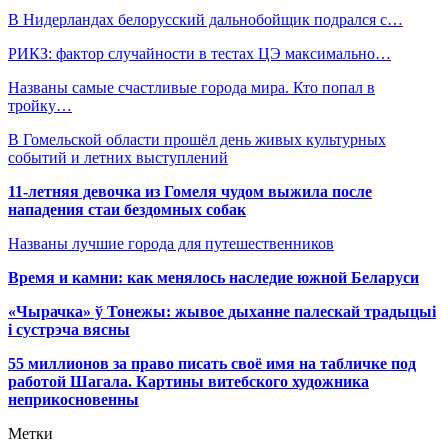
В Нидерландах белорусский дальнобойщик подрался с…
РИКЗ: фактор случайности в тестах ЦЭ максимально…
Названы самые счастливые города мира. Кто попал в
тройку…
В Гомельской области прошёл день живых культурных
событий и летних выступлений
11-летняя девочка из Гомеля чудом выжила после
нападения стаи бездомных собак
Названы лучшие города для путешественников
Время и камни: как менялось наследие южной Беларуси
«Чырачка» ў Тонежы: жывое дыханне палескай традыцыі
і сустрэча вясны
55 миллионов за право писать своё имя на табличке под
работой Шагала. Картины витебского художника
неприкосновенны
Метки