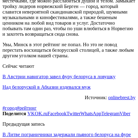
местечками, где можно расслабиться душой и телом. Замыкает
тройку лидеров норвежский Берген — город, который
славится невероятной скандинавской природой, шумными
музыкальными и кинофестивалями, а также бешеным
ценником на любой вид товаров и услуг. Достаточно
побывать там один раз, чтобы по уши влюбиться в Норвегию
и захотеть возвращаться сюда снова.
Увы, Минск в этот рейтинг не попал. Но это не повод
перестать восхищаться белорусской столицей, а также любым
другим уголком нашей страны.
Сейчас читают
В Австрии навигатор завел фуру белоруса в ловушку
Над белоруской в Абхазии издевался муж
Источник:
onlinebrest.by
#город
#рейтинг
Поделится
VK
OK.ru
Facebook
Twitter
WhatsApp
Telegram
Viber
Предыдущая запись
В Литве пограничники задержали пьяного белоруса на фуре