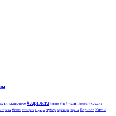
нны
#зарплата
дети
#кредит
#животное
#италия
#индия
#ип
#кража
#сша
Борисов
#умер
Китай
игарета
#телефон
#цена
#турция
#франция