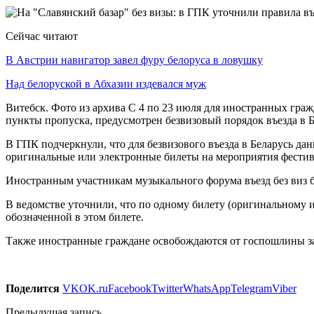
Сейчас читают
В Австрии навигатор завел фуру белоруса в ловушку
Над белоруской в Абхазии издевался муж
Витебск. Фото из архива С 4 по 23 июля для иностранных гра
пункты пропуска, предусмотрен безвизовый порядок въезда в 
В ГПК подчеркнули, что для безвизового въезда в Беларусь да
оригинальные или электронные билеты на мероприятия фестива
Иностранным участникам музыкального форума въезд без виз 
В ведомстве уточнили, что по одному билету (оригинальному 
обозначенной в этом билете.
Также иностранные граждане освобождаются от госпошлины за
Поделится
VK
OK.ru
Facebook
Twitter
WhatsApp
Telegram
Viber
Предыдущая запись