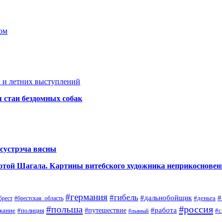
ом
 и летних выступлений
я стаи бездомных собак
сустрэча вясны
аботой Шагала. Картины витебского художника неприкоснове
#германия
#гибель
#дальнобойщик
#
#деньга
#брестская_область
брест
#польша
#россия
#работа
жание
#полиция
#путешествие
#с
#пьяный