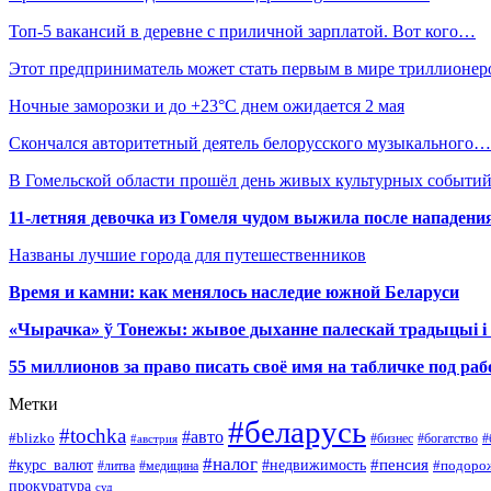
Топ-5 вакансий в деревне с приличной зарплатой. Вот кого…
Этот предприниматель может стать первым в мире триллионер
Ночные заморозки и до +23°С днем ожидается 2 мая
Скончался авторитетный деятель белорусского музыкального…
В Гомельской области прошёл день живых культурных событий
11-летняя девочка из Гомеля чудом выжила после нападени
Названы лучшие города для путешественников
Время и камни: как менялось наследие южной Беларуси
«Чырачка» ў Тонежы: жывое дыханне палескай традыцыі і 
55 миллионов за право писать своё имя на табличке под р
Метки
#беларусь
#tochka
#авто
#blizko
#бизнес
#богатство
#австрия
#
#налог
#курс_валют
#недвижимость
#пенсия
#подоро
#литва
#медицина
прокуратура
суд