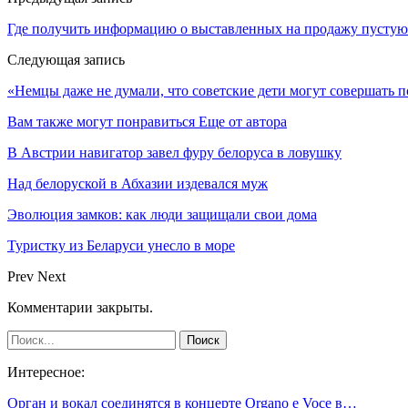
Где получить информацию о выставленных на продажу пустую
Следующая запись
«Немцы даже не думали, что советские дети могут совершать п
Вам также могут понравиться
Еще от автора
В Австрии навигатор завел фуру белоруса в ловушку
Над белоруской в Абхазии издевался муж
Эволюция замков: как люди защищали свои дома
Туристку из Беларуси унесло в море
Prev
Next
Комментарии закрыты.
Интересное:
Орган и вокал соединятся в концерте Organo e Voce в…