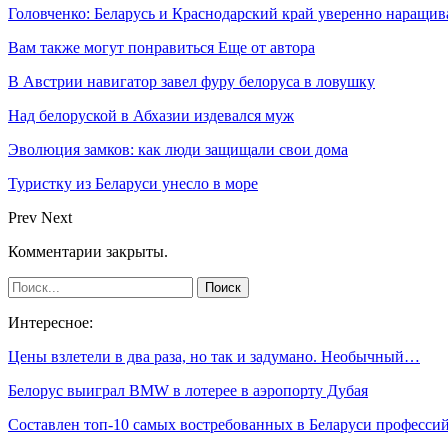
Головченко: Беларусь и Краснодарский край уверенно наращив
Вам также могут понравиться
Еще от автора
В Австрии навигатор завел фуру белоруса в ловушку
Над белоруской в Абхазии издевался муж
Эволюция замков: как люди защищали свои дома
Туристку из Беларуси унесло в море
Prev
Next
Комментарии закрыты.
Интересное:
Цены взлетели в два раза, но так и задумано. Необычный…
Белорус выиграл BMW в лотерее в аэропорту Дубая
Составлен топ-10 самых востребованных в Беларуси професси