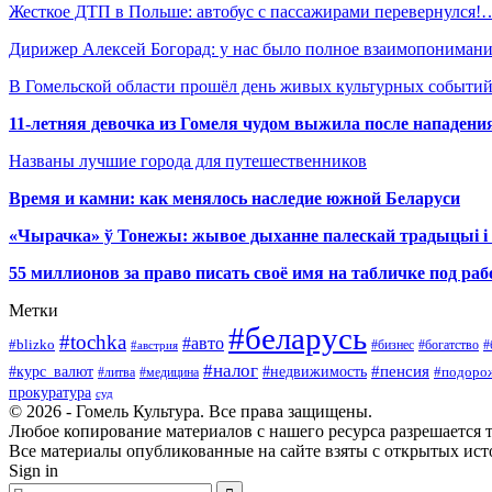
Жесткое ДТП в Польше: автобус с пассажирами перевернулся!
Дирижер Алексей Богорад: у нас было полное взаимопониман
В Гомельской области прошёл день живых культурных событий
11-летняя девочка из Гомеля чудом выжила после нападени
Названы лучшие города для путешественников
Время и камни: как менялось наследие южной Беларуси
«Чырачка» ў Тонежы: жывое дыханне палескай традыцыі і 
55 миллионов за право писать своё имя на табличке под р
Метки
#беларусь
#tochka
#авто
#blizko
#бизнес
#богатство
#австрия
#
#налог
#курс_валют
#недвижимость
#пенсия
#подоро
#литва
#медицина
прокуратура
суд
© 2026 - Гомель Культура. Все права защищены.
Любое копирование материалов с нашего ресурса разрешается т
Все материалы опубликованные на сайте взяты с открытых исто
Sign in