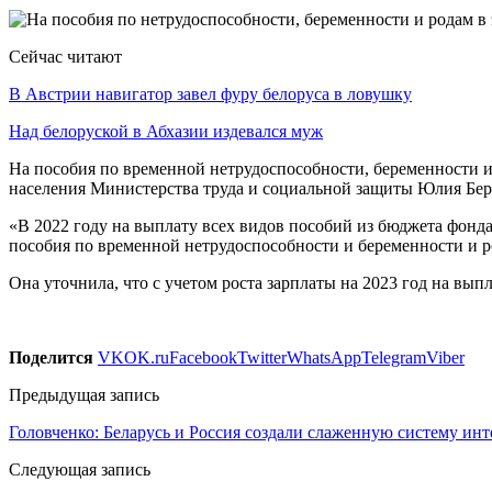
Сейчас читают
В Австрии навигатор завел фуру белоруса в ловушку
Над белоруской в Абхазии издевался муж
На пособия по временной нетрудоспособности, беременности 
населения Министерства труда и социальной защиты Юлия Берд
«В 2022 году на выплату всех видов пособий из бюджета фонда
пособия по временной нетрудоспособности и беременности и р
Она уточнила, что с учетом роста зарплаты на 2023 год на вы
Поделится
VK
OK.ru
Facebook
Twitter
WhatsApp
Telegram
Viber
Предыдущая запись
Головченко: Беларусь и Россия создали слаженную систему ин
Следующая запись