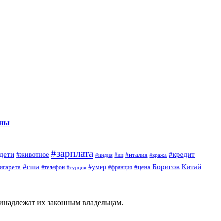
нны
#зарплата
дети
#кредит
#животное
#италия
#индия
#ип
#кража
#сша
Борисов
#умер
Китай
игарета
#телефон
#цена
#турция
#франция
ринадлежат их законным владельцам.