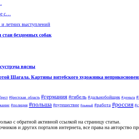
…
ие с…
 и летних выступлений
я стаи бездомных собак
сустрэча вясны
аботой Шагала. Картины витебского художника неприкоснове
#германия
#гибель
#дальнобойщик
#
#деньга
#брестская_область
брест
#польша
#россия
#работа
жание
#полиция
#путешествие
#с
#пьяный
олько с обратной активной ссылкой на страницу статьи.
чников и других порталов интернета, все права на авторство п