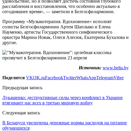
удовольствие, но и позволяет достичь состояния глубокого
расслабления и восстановления, что особенно актуально в
сегодняшнее время», — заметили в Белгосфилармонии.
Программу «Музыкотерапия. Вдохновение» исполнят
солисты Белгосфилармонии Артем Шаплыко и Елена
Науменко, артисты Государственного симфонического
оркестра Марина Новак, Олеся Алесюк, Екатерина Бухалова и
другие.
Источник:
www.belta.by
Поделится
VK
OK.ru
Facebook
Twitter
WhatsApp
Telegram
Viber
Предыдущая запись
Лукашенко: деструктивные силы через конфликт в Украине
втягивают нас всех в третью мировую войну
Следующая запись
В Беларуси увеличены денежные нормы расходов на питание
обучающихся