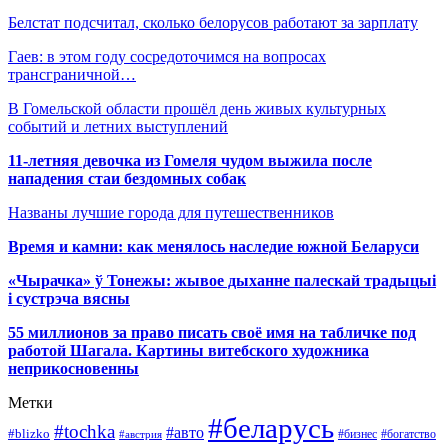
Белстат подсчитал, сколько белорусов работают за зарплату
Гаев: в этом году сосредоточимся на вопросах
трансграничной…
В Гомельской области прошёл день живых культурных
событий и летних выступлений
11-летняя девочка из Гомеля чудом выжила после
нападения стаи бездомных собак
Названы лучшие города для путешественников
Время и камни: как менялось наследие южной Беларуси
«Чырачка» ў Тонежы: жывое дыханне палескай традыцыі
і сустрэча вясны
55 миллионов за право писать своё имя на табличке под
работой Шагала. Картины витебского художника
неприкосновенны
Метки
#беларусь
#tochka
#авто
#blizko
#бизнес
#богатство
#австрия