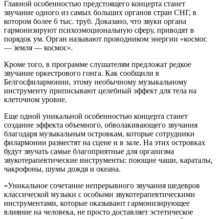
Главной особенностью предстоящего концерта станет
звучание одного из самых больших органов стран СНГ, в
котором более 6 тыс. труб. Доказано, что звуки органа
гармонизируют психоэмоциональную сферу, приводят в
порядок ум. Орган называют проводником энергии «космос
— земля — космос».
Кроме того, в программе слушателям предложат редкое
звучание оркестрового гонга. Как сообщили в
Белгосфилармонии, этому необычному музыкальному
инструменту приписывают целебный эффект для тела на
клеточном уровне.
Еще одной уникальной особенностью концерта станет
создание эффекта объемного, обволакивающего звучания
благодаря музыкальным островкам, которые сотрудники
филармонии разместят на сцене и в зале. На этих островках
будут звучать самые благоприятные для организма
звукотерапевтические инструменты: поющие чаши, караталы,
чакрофоны, шумы дождя и океана.
«Уникальное сочетание непрерывного звучания шедевров
классической музыки с особыми звукотерапевтическими
инструментами, которые оказывают гармонизирующее
влияние на человека, не просто доставляет эстетическое