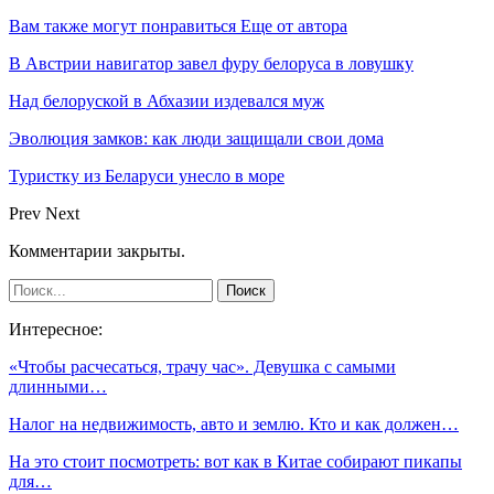
Вам также могут понравиться
Еще от автора
В Австрии навигатор завел фуру белоруса в ловушку
Над белоруской в Абхазии издевался муж
Эволюция замков: как люди защищали свои дома
Туристку из Беларуси унесло в море
Prev
Next
Комментарии закрыты.
Интересное:
«Чтобы расчесаться, трачу час». Девушка с самыми
длинными…
Налог на недвижимость, авто и землю. Кто и как должен…
На это стоит посмотреть: вот как в Китае собирают пикапы
для…