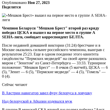
Опубликовано
Ноя 27, 2023
Поделится
Чемпион Беларуси "Мешков Брест" второй раз кряду
победил ЦСКА и вышел на первое место в группе А
SEHA-лиги, сообщает корреспондент БЕЛТА.
После недавней домашней виктории (31:24) брестчане и в
Москве оказались сильнее российского чемпиона, выиграв с
результатом 25:23. Еще в одном поединке этого квинтета
гандболисты "Пермских медведей" на своей арене разошлись
миром с "Зенитом" из Санкт-Петербурга — 33:33. Турнирное
положение: "Мешков Брест" — 8 очков (5 матчей), ЦСКА — 6
(5), "Зенит — 6 (5), "Пермские медведи" — 4 (5), "Гомель" —
0 (4).
Сейчас читают
В Австрии навигатор завел фуру белоруса в ловушку
Над белоруской в Абхазии издевался муж
В группе В минский СКА второй раз подряд победил "Аист