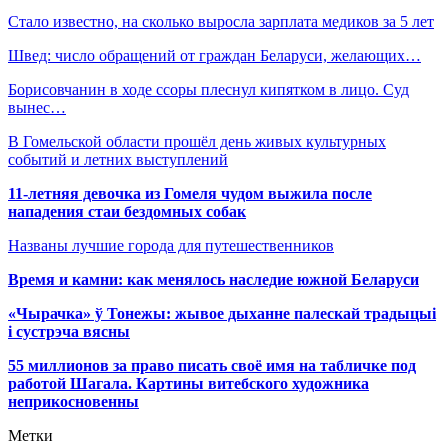
Стало известно, на сколько выросла зарплата медиков за 5 лет
Швед: число обращений от граждан Беларуси, желающих…
Борисовчанин в ходе ссоры плеснул кипятком в лицо. Суд
вынес…
В Гомельской области прошёл день живых культурных
событий и летних выступлений
11-летняя девочка из Гомеля чудом выжила после
нападения стаи бездомных собак
Названы лучшие города для путешественников
Время и камни: как менялось наследие южной Беларуси
«Чырачка» ў Тонежы: жывое дыханне палескай традыцыі
і сустрэча вясны
55 миллионов за право писать своё имя на табличке под
работой Шагала. Картины витебского художника
неприкосновенны
Метки