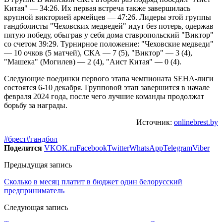
Китая" — 34:26. Их первая встреча также завершилась
крупной викторией армейцев — 47:26. Лидеры этой группы
гандболисты "Чеховских медведей" идут без потерь, одержав
пятую победу, обыграв у себя дома ставропольский "Виктор"
со счетом 39:29. Турнирное положение: "Чеховские медведи"
— 10 очков (5 матчей), СКА — 7 (5), "Виктор" — 3 (4),
"Машека" (Могилев) — 2 (4), "Аист Китая" — 0 (4).
Следующие поединки первого этапа чемпионата SEHA-лиги
состоятся 6-10 декабря. Групповой этап завершится в начале
февраля 2024 года, после чего лучшие команды продолжат
борьбу за награды.
Источник:
onlinebrest.by
#брест
#гандбол
Поделится
VK
OK.ru
Facebook
Twitter
WhatsApp
Telegram
Viber
Предыдущая запись
Сколько в месяц платит в бюджет один белорусский
предприниматель
Следующая запись