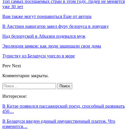
Топ самых посещаемых стран в этом году. Лидер не меняется
уже 30 лет
Вам также могут понравиться
Еще от автора
В Австрии навигатор завел фуру белоруса в ловушку
Над белоруской в Абхазии издевался муж
Эволюция замков: как люди защищали свои дома
Туристку из Беларуси унесло в море
Prev
Next
Комментарии закрыты.
Интересное:
В Китае появился пассажирский поезд, способный развивать
450…
В Беларуси введен единый имущественный платеж. Что
изменится…