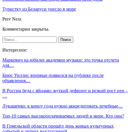
Туристку из Беларуси унесло в море
Prev
Next
Комментарии закрыты.
Интересное:
Маркевич на юбилее академии музыки: это точка отсчета
для…
Брюс Уиллис впервые появился на публике после
объявления…
В России беда с яйцами: жуткий дефицит и резкий рост цен –
…
Лукашенко: к концу года нужно аккредитовать лечебные…
Топ-10 самых высокооплачиваемых людей в мире. Кто они?
В Гомельской области прошёл день живых культурных
событий и летних выступлений