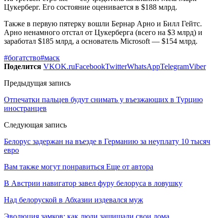
Цукерберг. Его состояние оценивается в $188 млрд.
Также в первую пятерку вошли Бернар Арно и Билл Гейтс.
Арно ненамного отстал от Цукерберга (всего на $3 млрд) и
заработал $185 млрд, а основатель Microsoft — $154 млрд.
#богатство
#маск
Поделится
VK
OK.ru
Facebook
Twitter
WhatsApp
Telegram
Viber
Предыдущая запись
Отпечатки пальцев будут снимать у въезжающих в Турцию
иностранцев
Следующая запись
Белорус задержан на въезде в Германию за неуплату 10 тысяч
евро
Вам также могут понравиться
Еще от автора
В Австрии навигатор завел фуру белоруса в ловушку
Над белоруской в Абхазии издевался муж
Эволюция замков: как люди защищали свои дома