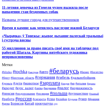
11-летняя девочка из Гомеля чудом выжила после
нападения стаи бездомных собак
Названы лучшие города для путешественников
Время и камни: как менялось наследие южной Беларуси
«Чырачка» ў Тонежы: жывое дыханне палескай традыцыі
і сустрэча вясны
55 миллионов за право писать своё имя на табличке под
работой Шагала. Картины витебского художника
неприкосновенны
Метки
#беларусь
#tochka
#авто
#blizko
#бизнес
#богатство
#австрия
#германия
#гибель
#дальнобойщик
#брестская_область
#брест
#зарплата
#дети
#деньга
#животное
#италия
#индия
#ип
#кража
#налог
#кредит
#курс_валют
#недвижимость
#литва
#медицина
#польша
#пенсия
#подорожание
#полиция
#путешествие
#пьяный
#россия
#сша
#работа
#умер
#сигарета
#телефон
#турция
#франция
Борисов
Китай
прокуратура
#цена
суд