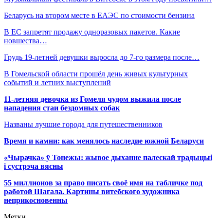
Беларусь на втором месте в ЕАЭС по стоимости бензина
В ЕС запретят продажу одноразовых пакетов. Какие
новшества…
Грудь 19-летней девушки выросла до 7-го размера после…
В Гомельской области прошёл день живых культурных
событий и летних выступлений
11-летняя девочка из Гомеля чудом выжила после
нападения стаи бездомных собак
Названы лучшие города для путешественников
Время и камни: как менялось наследие южной Беларуси
«Чырачка» ў Тонежы: жывое дыханне палескай традыцыі
і сустрэча вясны
55 миллионов за право писать своё имя на табличке под
работой Шагала. Картины витебского художника
неприкосновенны
Метки