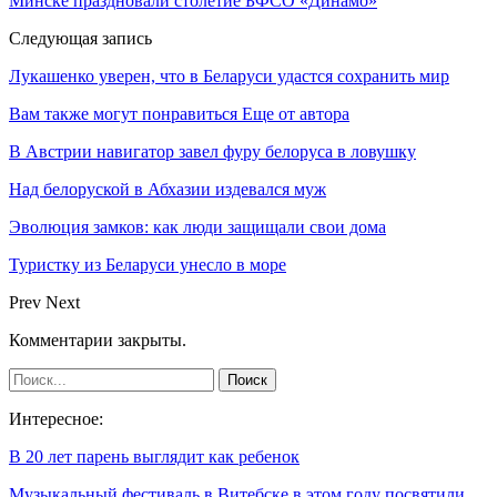
Минске праздновали столетие БФСО «Динамо»
Следующая запись
Лукашенко уверен, что в Беларуси удастся сохранить мир
Вам также могут понравиться
Еще от автора
В Австрии навигатор завел фуру белоруса в ловушку
Над белоруской в Абхазии издевался муж
Эволюция замков: как люди защищали свои дома
Туристку из Беларуси унесло в море
Prev
Next
Комментарии закрыты.
Интересное:
В 20 лет парень выглядит как ребенок
Музыкальный фестиваль в Витебске в этом году посвятили…