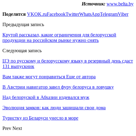
Источник:
www.belta.by
Поделится
VK
OK.ru
Facebook
Twitter
WhatsApp
Telegram
Viber
Предыдущая запись
Крутой рассказал, какие ограничения для белорусской
продукции на российском рынке нужно снять
Следующая запись
ЦЭ по русскому и белорусскому языку в резервный день сдаст
131 выпускник
Вам также могут понравиться
Еще от автора
В Австрии навигатор завел фуру белоруса в ловушку
Над белоруской в Абхазии издевался муж
Эволюция замков: как люди защищали свои дома
Туристку из Беларуси унесло в море
Prev
Next