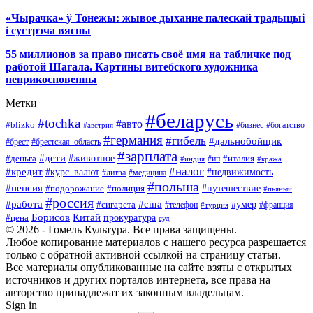
«Чырачка» ў Тонежы: жывое дыханне палескай традыцыі
і сустрэча вясны
55 миллионов за право писать своё имя на табличке под
работой Шагала. Картины витебского художника
неприкосновенны
Метки
#беларусь
#tochka
#авто
#blizko
#бизнес
#богатство
#австрия
#германия
#гибель
#дальнобойщик
#брестская_область
#брест
#зарплата
#дети
#деньга
#животное
#италия
#индия
#ип
#кража
#налог
#кредит
#курс_валют
#недвижимость
#литва
#медицина
#польша
#пенсия
#подорожание
#полиция
#путешествие
#пьяный
#россия
#сша
#работа
#умер
#сигарета
#телефон
#турция
#франция
Борисов
Китай
прокуратура
#цена
суд
© 2026 - Гомель Культура. Все права защищены.
Любое копирование материалов с нашего ресурса разрешается
только с обратной активной ссылкой на страницу статьи.
Все материалы опубликованные на сайте взяты с открытых
источников и других порталов интернета, все права на
авторство принадлежат их законным владельцам.
Sign in