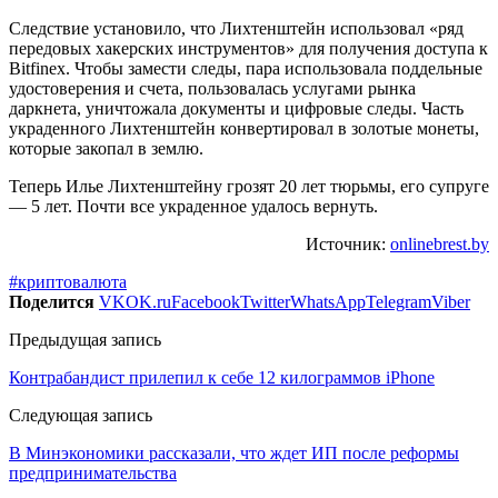
Следствие установило, что Лихтенштейн использовал «ряд
передовых хакерских инструментов» для получения доступа к
Bitfinex. Чтобы замести следы, пара использовала поддельные
удостоверения и счета, пользовалась услугами рынка
даркнета, уничтожала документы и цифровые следы. Часть
украденного Лихтенштейн конвертировал в золотые монеты,
которые закопал в землю.
Теперь Илье Лихтенштейну грозят 20 лет тюрьмы, его супруге
— 5 лет. Почти все украденное удалось вернуть.
Источник:
onlinebrest.by
#криптовалюта
Поделится
VK
OK.ru
Facebook
Twitter
WhatsApp
Telegram
Viber
Предыдущая запись
Контрабандист прилепил к себе 12 килограммов iPhone
Следующая запись
В Минэкономики рассказали, что ждет ИП после реформы
предпринимательства