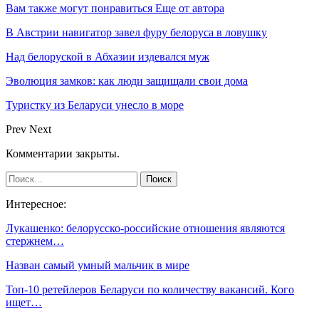
Вам также могут понравиться
Еще от автора
В Австрии навигатор завел фуру белоруса в ловушку
Над белоруской в Абхазии издевался муж
Эволюция замков: как люди защищали свои дома
Туристку из Беларуси унесло в море
Prev
Next
Комментарии закрыты.
Интересное:
Лукашенко: белорусско-российские отношения являются
стержнем…
Назван самый умный мальчик в мире
Топ-10 ретейлеров Беларуси по количеству вакансий. Кого
ищет…