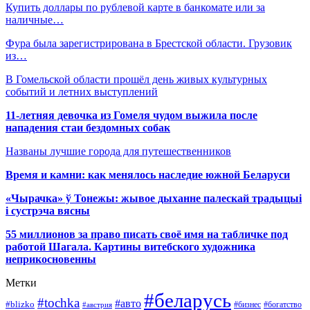
Купить доллары по рублевой карте в банкомате или за
наличные…
Фура была зарегистрирована в Брестской области. Грузовик
из…
В Гомельской области прошёл день живых культурных
событий и летних выступлений
11-летняя девочка из Гомеля чудом выжила после
нападения стаи бездомных собак
Названы лучшие города для путешественников
Время и камни: как менялось наследие южной Беларуси
«Чырачка» ў Тонежы: жывое дыханне палескай традыцыі
і сустрэча вясны
55 миллионов за право писать своё имя на табличке под
работой Шагала. Картины витебского художника
неприкосновенны
Метки
#беларусь
#tochka
#авто
#blizko
#бизнес
#богатство
#австрия