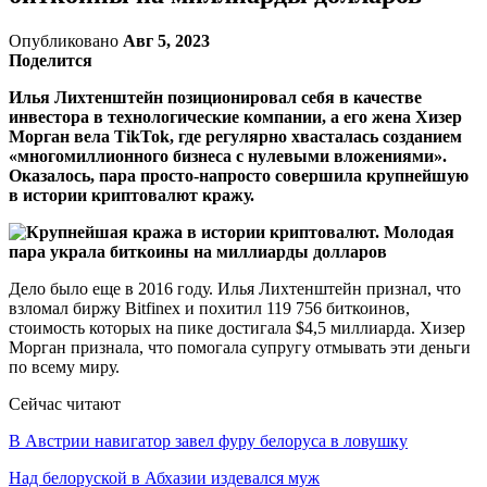
Опубликовано
Авг 5, 2023
Поделится
Илья Лихтенштейн позиционировал себя в качестве
инвестора в технологические компании, а его жена Хизер
Морган вела TikTok, где регулярно хвасталась созданием
«многомиллионного бизнеса с нулевыми вложениями».
Оказалось, пара просто-напросто совершила крупнейшую
в истории криптовалют кражу.
Дело было еще в 2016 году. Илья Лихтенштейн признал, что
взломал биржу Bitfinex и похитил 119 756 биткоинов,
стоимость которых на пике достигала $4,5 миллиарда. Хизер
Морган признала, что помогала супругу отмывать эти деньги
по всему миру.
Сейчас читают
В Австрии навигатор завел фуру белоруса в ловушку
Над белоруской в Абхазии издевался муж