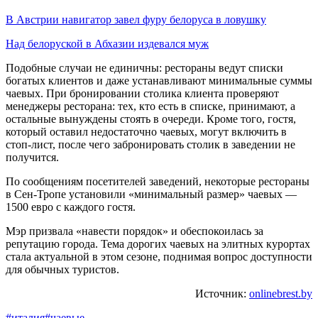
В Австрии навигатор завел фуру белоруса в ловушку
Над белоруской в Абхазии издевался муж
Подобные случаи не единичны: рестораны ведут списки
богатых клиентов и даже устанавливают минимальные суммы
чаевых. При бронировании столика клиента проверяют
менеджеры ресторана: тех, кто есть в списке, принимают, а
остальные вынуждены стоять в очереди. Кроме того, гостя,
который оставил недостаточно чаевых, могут включить в
стоп-лист, после чего забронировать столик в заведении не
получится.
По сообщениям посетителей заведений, некоторые рестораны
в Сен-Тропе установили «минимальный размер» чаевых —
1500 евро с каждого гостя.
Мэр призвала «навести порядок» и обеспокоилась за
репутацию города. Тема дорогих чаевых на элитных курортах
стала актуальной в этом сезоне, поднимая вопрос доступности
для обычных туристов.
Источник:
onlinebrest.by
#италия
#чаевые