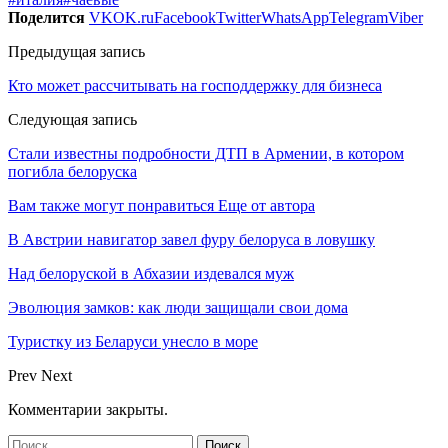
Поделится
VK
OK.ru
Facebook
Twitter
WhatsApp
Telegram
Viber
Предыдущая запись
Кто может рассчитывать на господдержку для бизнеса
Следующая запись
Стали известны подробности ДТП в Армении, в котором
погибла белоруска
Вам также могут понравиться
Еще от автора
В Австрии навигатор завел фуру белоруса в ловушку
Над белоруской в Абхазии издевался муж
Эволюция замков: как люди защищали свои дома
Туристку из Беларуси унесло в море
Prev
Next
Комментарии закрыты.