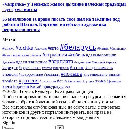
«Чырачка» ў Тонежы: жывое дыханне палескай традыцыі
і сустрэча вясны
55 миллионов за право писать своё имя на табличке под
работой Шагала. Картины витебского художника
неприкосновенны
Метки
#беларусь
#tochka
#авто
#blizko
#бизнес
#богатство
#австрия
#германия
#гибель
#дальнобойщик
#брестская_область
#брест
#зарплата
#дети
#деньга
#животное
#италия
#индия
#ип
#кража
#налог
#кредит
#курс_валют
#недвижимость
#литва
#медицина
#польша
#пенсия
#подорожание
#полиция
#путешествие
#пьяный
#россия
#сша
#работа
#умер
#сигарета
#телефон
#турция
#франция
Борисов
Китай
прокуратура
#цена
суд
© 2026 - Гомель Культура. Все права защищены.
Любое копирование материалов с нашего ресурса разрешается
только с обратной активной ссылкой на страницу статьи.
Все материалы опубликованные на сайте взяты с открытых
источников и других порталов интернета, все права на
авторство принадлежат их законным владельцам.
Sign in