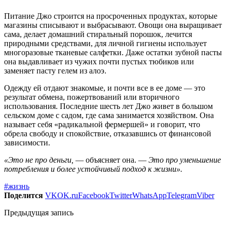
Питание Джо строится на просроченных продуктах, которые
магазины списывают и выбрасывают. Овощи она выращивает
сама, делает домашний стиральный порошок, лечится
природными средствами, для личной гигиены использует
многоразовые тканевые салфетки. Даже остатки зубной пасты
она выдавливает из чужих почти пустых тюбиков или
заменяет пасту гелем из алоэ.
Одежду ей отдают знакомые, и почти все в ее доме — это
результат обмена, пожертвований или вторичного
использования. Последние шесть лет Джо живет в большом
сельском доме с садом, где сама занимается хозяйством. Она
называет себя «радикальной фермершей» и говорит, что
обрела свободу и спокойствие, отказавшись от финансовой
зависимости.
«Это не про деньги,
— объясняет она. —
Это про уменьшение
потребления и более устойчивый подход к жизни».
#жизнь
Поделится
VK
OK.ru
Facebook
Twitter
WhatsApp
Telegram
Viber
Предыдущая запись