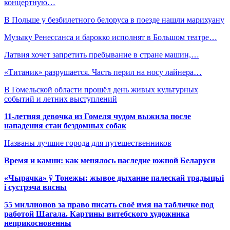
концертную…
В Польше у безбилетного белоруса в поезде нашли марихуану
Музыку Ренессанса и барокко исполнят в Большом театре…
Латвия хочет запретить пребывание в стране машин,…
«Титаник» разрушается. Часть перил на носу лайнера…
В Гомельской области прошёл день живых культурных
событий и летних выступлений
11-летняя девочка из Гомеля чудом выжила после
нападения стаи бездомных собак
Названы лучшие города для путешественников
Время и камни: как менялось наследие южной Беларуси
«Чырачка» ў Тонежы: жывое дыханне палескай традыцыі
і сустрэча вясны
55 миллионов за право писать своё имя на табличке под
работой Шагала. Картины витебского художника
неприкосновенны