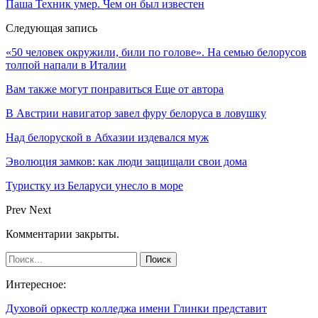
Паша Техник умер. Чем он был известен
Следующая запись
«50 человек окружили, били по голове». На семью белорусов
толпой напали в Италии
Вам также могут понравиться
Еще от автора
В Австрии навигатор завел фуру белоруса в ловушку
Над белоруской в Абхазии издевался муж
Эволюция замков: как люди защищали свои дома
Туристку из Беларуси унесло в море
Prev
Next
Комментарии закрыты.
Интересное:
Духовой оркестр колледжа имени Глинки представит