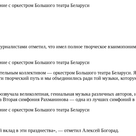
журналистами отметил, что имел полное творческое взаимопони
тельным коллективом — оркестром Большого театра Беларуси. Я,
йти творческий путь и мы объединились ради той музыки, котору
озвучала великолепная, гениальная музыка различных авторов, и
ала Вторая симфония Рахманинова — одна из лучших симфоний в
й вклад в эти празднества», — отметил Алексей Богорад.