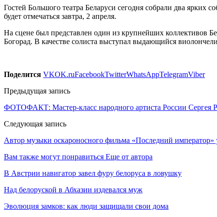
Гостей Большого театра Беларуси сегодня собрали два ярких с
будет отмечаться завтра, 2 апреля.
На сцене был представлен один из крупнейших коллективов Б
Богорад. В качестве солиста выступал выдающийся виолончели
Поделится
VK
OK.ru
Facebook
Twitter
WhatsApp
Telegram
Viber
Предыдущая запись
ФОТОФАКТ: Мастер-класс народного артиста России Сергея 
Следующая запись
Автор музыки оскароносного фильма «Последний император» 
Вам также могут понравиться
Еще от автора
В Австрии навигатор завел фуру белоруса в ловушку
Над белоруской в Абхазии издевался муж
Эволюция замков: как люди защищали свои дома