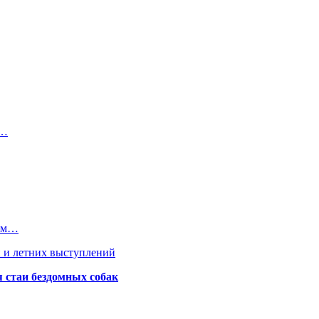
е…
сам…
 и летних выступлений
я стаи бездомных собак