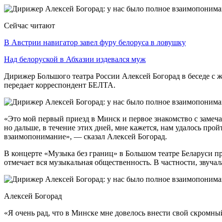
Сейчас читают
В Австрии навигатор завел фуру белоруса в ловушку
Над белоруской в Абхазии издевался муж
Дирижер Большого театра России Алексей Богорад в беседе с 
передает корреспондент БЕЛТА.
«Это мой первый приезд в Минск и первое знакомство с замеча
но дальше, в течение этих дней, мне кажется, нам удалось про
взаимопонимание», — сказал Алексей Богорад.
В концерте «Музыка без границ» в Большом театре Беларуси пр
отмечает вся музыкальная общественность. В частности, звуч
Алексей Богорад
«Я очень рад, что в Минске мне довелось внести свой скромны