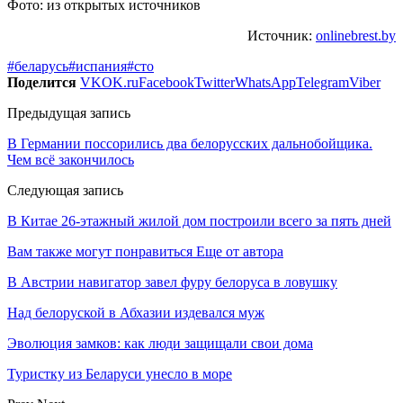
Фото: из открытых источников
Источник:
onlinebrest.by
#беларусь
#испания
#сто
Поделится
VK
OK.ru
Facebook
Twitter
WhatsApp
Telegram
Viber
Предыдущая запись
В Германии поссорились два белорусских дальнобойщика.
Чем всё закончилось
Следующая запись
В Китае 26-этажный жилой дом построили всего за пять дней
Вам также могут понравиться
Еще от автора
В Австрии навигатор завел фуру белоруса в ловушку
Над белоруской в Абхазии издевался муж
Эволюция замков: как люди защищали свои дома
Туристку из Беларуси унесло в море