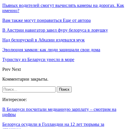
Пьяных водителей смогут вычислять камеры на дорогах. Как
именно?
Вам также могут понравиться
Еще от автора
В Австрии навигатор завел фуру белоруса в ловушку
Над белоруской в Абхазии издевался муж
Эволюция замков: как люди защищали свои дома
Туристку из Беларуси унесло в море
Prev
Next
Комментарии закрыты.
Интересное:
В Беларуси посчитали медианную зарплату – смотрим на
цифры
Белоруса осудили в Голландии на 12 лет тюрьмы за