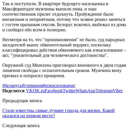
Так и поступили. В квартире будущего насильника в
Максфорштадте мужчины выпили пива, и наш
соотечественник прилег отдохнуть. Пробуждение было
внезапным и неприятным, потому что хозяин решил заняться
с гостем оральным сексом. Белорус вскочил, выбежал из дома
и сообщил обо всем в полицию.
Несмотря на то, что "проникновения" не было, суд народных
заседателей вынес обвинительный вердикт, поскольку
классифицировал действия обвиняемого как изнасилование –
акт, "унизительный для человеческого достоинства".
Окружной суд Мюнхена приговорил виновного к двум годам
лишения свободы с испытательным сроком. Мужчина вину
признал и попросил прощения.
#беларусь
#германия
#изнасилование
Поделится
VK
OK.ru
Facebook
Twitter
WhatsApp
Telegram
Viber
Предыдущая запись
Стали известны самые лучшие города для жизни. Какой
оказался на первом месте?
Следующая запись