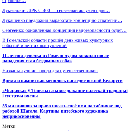
страшное…
Лукьянович: ЗРК С-400 — серьезный аргумент для…
Лукашенко предложил выработать концепцию стратегии…
Сергеенко: обновленная Концепция нацбезопасности будет…
В Гомельской области прошёл день живых культурных
событий и летних выступлений
11-летняя девочка из Гомеля чудом выжила после
нападения стаи бездомных собак
Названы лучшие города для путешественников
Время и камни: как менялось наследие южной Беларуси
«Чырачка» ў Тонежы: жывое дыханне палескай традыцыі
і сустрэча вясны
55 миллионов за право писать своё имя на табличке под
работой Шагала. Картины витебского художника
неприкосновенны
Метки