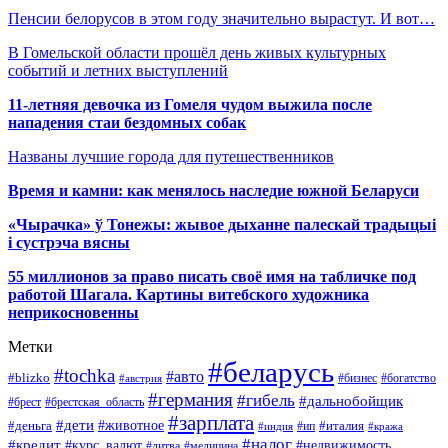
Пенсии белорусов в этом году значительно вырастут. И вот…
В Гомельской области прошёл день живых культурных
событий и летних выступлений
11-летняя девочка из Гомеля чудом выжила после
нападения стаи бездомных собак
Названы лучшие города для путешественников
Время и камни: как менялось наследие южной Беларуси
«Чырачка» ў Тонежы: жывое дыханне палескай традыцыі
і сустрэча вясны
55 миллионов за право писать своё имя на табличке под
работой Шагала. Картины витебского художника
неприкосновенны
Метки
#беларусь
#tochka
#авто
#blizko
#бизнес
#богатство
#австрия
#германия
#гибель
#дальнобойщик
#брестская_область
#брест
#зарплата
#дети
#деньга
#животное
#италия
#индия
#ип
#кража
#налог
#кредит
#курс_валют
#недвижимость
#литва
#медицина