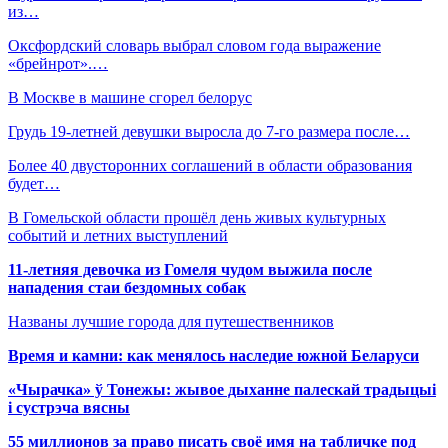
из…
Оксфордский словарь выбрал словом года выражение
«брейнрот».…
В Москве в машине сгорел белорус
Грудь 19-летней девушки выросла до 7-го размера после…
Более 40 двусторонних соглашений в области образования
будет…
В Гомельской области прошёл день живых культурных
событий и летних выступлений
11-летняя девочка из Гомеля чудом выжила после
нападения стаи бездомных собак
Названы лучшие города для путешественников
Время и камни: как менялось наследие южной Беларуси
«Чырачка» ў Тонежы: жывое дыханне палескай традыцыі
і сустрэча вясны
55 миллионов за право писать своё имя на табличке под