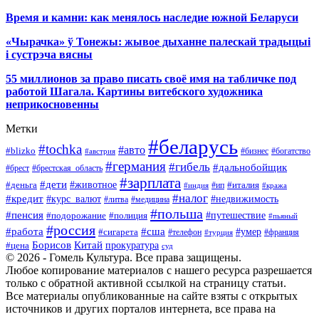
Время и камни: как менялось наследие южной Беларуси
«Чырачка» ў Тонежы: жывое дыханне палескай традыцыі
і сустрэча вясны
55 миллионов за право писать своё имя на табличке под
работой Шагала. Картины витебского художника
неприкосновенны
Метки
#беларусь
#tochka
#авто
#blizko
#бизнес
#богатство
#австрия
#германия
#гибель
#дальнобойщик
#брестская_область
#брест
#зарплата
#дети
#деньга
#животное
#италия
#индия
#ип
#кража
#налог
#кредит
#курс_валют
#недвижимость
#литва
#медицина
#польша
#пенсия
#подорожание
#полиция
#путешествие
#пьяный
#россия
#сша
#работа
#умер
#сигарета
#телефон
#турция
#франция
Борисов
Китай
прокуратура
#цена
суд
© 2026 - Гомель Культура. Все права защищены.
Любое копирование материалов с нашего ресурса разрешается
только с обратной активной ссылкой на страницу статьи.
Все материалы опубликованные на сайте взяты с открытых
источников и других порталов интернета, все права на