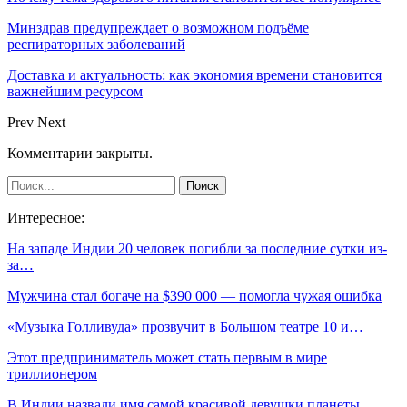
Минздрав предупреждает о возможном подъёме
респираторных заболеваний
Доставка и актуальность: как экономия времени становится
важнейшим ресурсом
Prev
Next
Комментарии закрыты.
Интересное:
На западе Индии 20 человек погибли за последние сутки из-
за…
Мужчина стал богаче на $390 000 — помогла чужая ошибка
«Музыка Голливуда» прозвучит в Большом театре 10 и…
Этот предприниматель может стать первым в мире
триллионером
В Индии назвали имя самой красивой девушки планеты