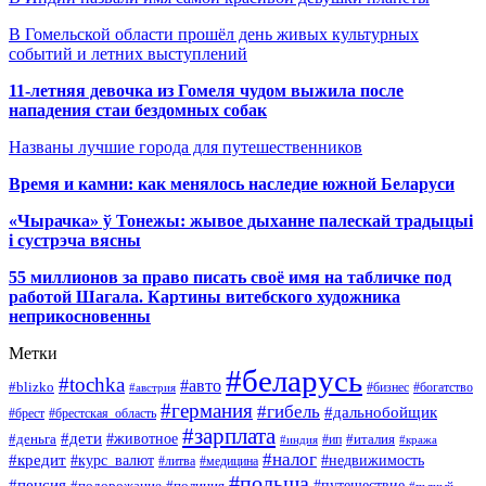
В Гомельской области прошёл день живых культурных
событий и летних выступлений
11-летняя девочка из Гомеля чудом выжила после
нападения стаи бездомных собак
Названы лучшие города для путешественников
Время и камни: как менялось наследие южной Беларуси
«Чырачка» ў Тонежы: жывое дыханне палескай традыцыі
і сустрэча вясны
55 миллионов за право писать своё имя на табличке под
работой Шагала. Картины витебского художника
неприкосновенны
Метки
#беларусь
#tochka
#авто
#blizko
#бизнес
#богатство
#австрия
#германия
#гибель
#дальнобойщик
#брестская_область
#брест
#зарплата
#дети
#деньга
#животное
#италия
#индия
#ип
#кража
#налог
#кредит
#курс_валют
#недвижимость
#литва
#медицина
#польша
#пенсия
#подорожание
#полиция
#путешествие
#пьяный