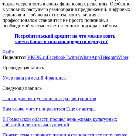
также уверенность в своих финансовых решениях. Особенно
в условиях растущего разнообразия предложений, цифровых
сервисов и глобальных систем, консультация с
профессионалом становится не просто полезной, а
необходимой частью ответственного подхода к займам.
Потребительский кредит: на что можно взять
займ в банке и сколько придется вернуть?
#займ
Поделится
VK
OK.ru
Facebook
Twitter
WhatsApp
Telegram
Viber
Предыдущая запись
Умер папа римский Франциск
Следующая запись
Таиланд меняет условия въезда для туристов
Вам также могут понравиться
Еще от автора
В Гомельской области прошёл день живых культурных
событий и летних выступлений
Почему тема здорового питания становится все популярнее