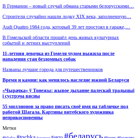
В Германии – новый случай обмана старыми белорусскими…
Строители случайно нашли лодку XIX века, заполненную…
Audi Quattro 1984 года, который 39 лет простоял в гараже,…
В Гомельской области прошёл день живых культурных
событий и летних выступлений
11-летняя девочка из Гомеля чудом выжила после
нападения стаи бездомных собак
Названы лучшие города для путешественников
Время и камни: как менялось наследие южной Беларуси
«Чырачка» ў Тонежы: жывое дыханне палескай традыцыі
і сустрэча вясны
55 миллионов за право писать своё имя на табличке под
работой Шагала. Картины витебского художника
неприкосновенны
Метки
#беларусь
#tochka
#авто
#blizko
#бизнес
#богатство
#австрия