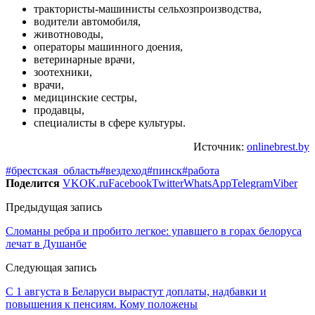
трактористы-машинисты сельхозпроизводства,
водители автомобиля,
животноводы,
операторы машинного доения,
ветеринарные врачи,
зоотехники,
врачи,
медицинские сестры,
продавцы,
специалисты в сфере культуры.
Источник:
onlinebrest.by
#брестская_область
#вездеход
#пинск
#работа
Поделится
VK
OK.ru
Facebook
Twitter
WhatsApp
Telegram
Viber
Предыдущая запись
Сломаны ребра и пробито легкое: упавшего в горах белоруса
лечат в Душанбе
Следующая запись
С 1 августа в Беларуси вырастут доплаты, надбавки и
повышения к пенсиям. Кому положены