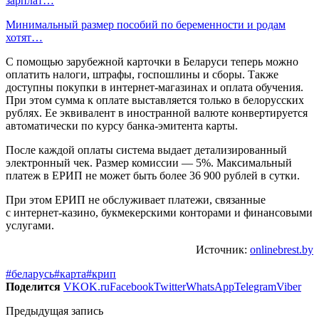
зарплат…
Минимальный размер пособий по беременности и родам
хотят…
С помощью зарубежной карточки в Беларуси теперь можно
оплатить налоги, штрафы, госпошлины и сборы. Также
доступны покупки в интернет-магазинах и оплата обучения.
При этом сумма к оплате выставляется только в белорусских
рублях. Ее эквивалент в иностранной валюте конвертируется
автоматически по курсу банка-эмитента карты.
После каждой оплаты система выдает детализированный
электронный чек. Размер комиссии — 5%. Максимальный
платеж в ЕРИП не может быть более 36 900 рублей в сутки.
При этом ЕРИП не обслуживает платежи, связанные
с интернет-казино, букмекерскими конторами и финансовыми
услугами.
Источник:
onlinebrest.by
#беларусь
#карта
#крип
Поделится
VK
OK.ru
Facebook
Twitter
WhatsApp
Telegram
Viber
Предыдущая запись