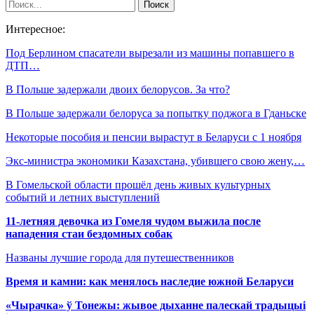
Интересное:
Под Берлином спасатели вырезали из машины попавшего в
ДТП…
В Польше задержали двоих белорусов. За что?
В Польше задержали белоруса за попытку поджога в Гданьске
Некоторые пособия и пенсии вырастут в Беларуси с 1 ноября
Экс-министра экономики Казахстана, убившего свою жену,…
В Гомельской области прошёл день живых культурных
событий и летних выступлений
11-летняя девочка из Гомеля чудом выжила после
нападения стаи бездомных собак
Названы лучшие города для путешественников
Время и камни: как менялось наследие южной Беларуси
«Чырачка» ў Тонежы: жывое дыханне палескай традыцыі