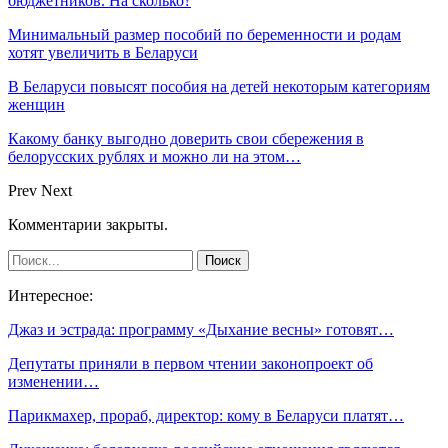
бюджетников. На сколько?
Минимальный размер пособий по беременности и родам
хотят увеличить в Беларуси
В Беларуси повысят пособия на детей некоторым категориям
женщин
Какому банку выгодно доверить свои сбережения в
белорусских рублях и можно ли на этом…
Prev
Next
Комментарии закрыты.
Интересное:
Джаз и эстрада: программу «Дыхание весны» готовят…
Депутаты приняли в первом чтении законопроект об
изменении…
Парикмахер, прораб, директор: кому в Беларуси платят…