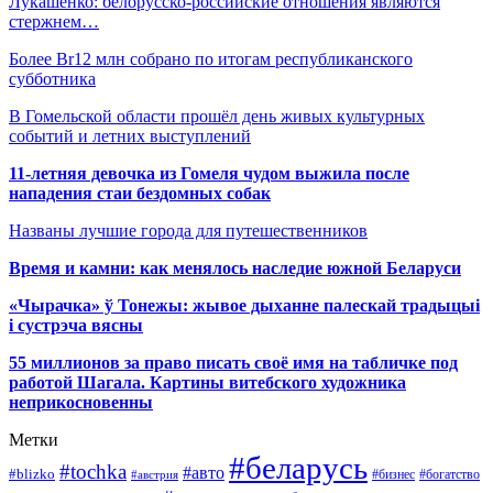
Лукашенко: белорусско-российские отношения являются
стержнем…
Более Br12 млн собрано по итогам республиканского
субботника
В Гомельской области прошёл день живых культурных
событий и летних выступлений
11-летняя девочка из Гомеля чудом выжила после
нападения стаи бездомных собак
Названы лучшие города для путешественников
Время и камни: как менялось наследие южной Беларуси
«Чырачка» ў Тонежы: жывое дыханне палескай традыцыі
і сустрэча вясны
55 миллионов за право писать своё имя на табличке под
работой Шагала. Картины витебского художника
неприкосновенны
Метки
#беларусь
#tochka
#авто
#blizko
#бизнес
#богатство
#австрия