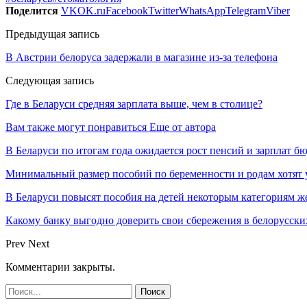
Поделится
VK
OK.ru
Facebook
Twitter
WhatsApp
Telegram
Viber
Предыдущая запись
В Австрии белоруса задержали в магазине из-за телефона
Следующая запись
Где в Беларуси средняя зарплата выше, чем в столице?
Вам также могут понравиться
Еще от автора
В Беларуси по итогам года ожидается рост пенсий и зарплат б
Минимальный размер пособий по беременности и родам хотят 
В Беларуси повысят пособия на детей некоторым категориям 
Какому банку выгодно доверить свои сбережения в белорусск
Prev
Next
Комментарии закрыты.