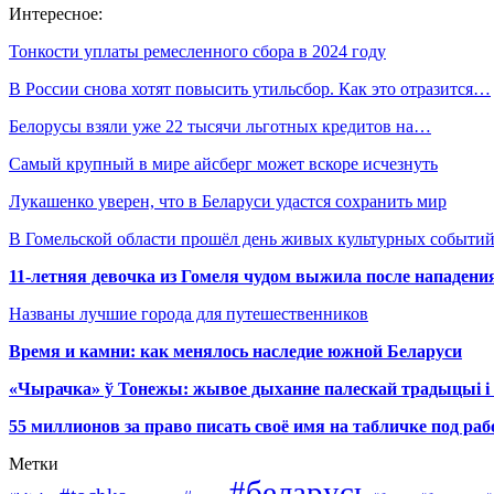
Интересное:
Тонкости уплаты ремесленного сбора в 2024 году
В России снова хотят повысить утильсбор. Как это отразится…
Белорусы взяли уже 22 тысячи льготных кредитов на…
Самый крупный в мире айсберг может вскоре исчезнуть
Лукашенко уверен, что в Беларуси удастся сохранить мир
В Гомельской области прошёл день живых культурных событий
11-летняя девочка из Гомеля чудом выжила после нападени
Названы лучшие города для путешественников
Время и камни: как менялось наследие южной Беларуси
«Чырачка» ў Тонежы: жывое дыханне палескай традыцыі і 
55 миллионов за право писать своё имя на табличке под р
Метки
#беларусь