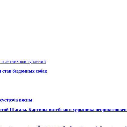
 и летних выступлений
я стаи бездомных собак
сустрэча вясны
аботой Шагала. Картины витебского художника неприкоснове