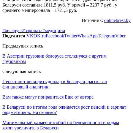
Беларуси составила 1811,5 руб. У врачей – 3237,7 руб., у
среднего медперсонала – 1721,3 руб.
Источник:
onlinebrest.by
#беларусь
#зарплата
#медицина
Поделится
VK
OK.ru
Facebook
Twitter
WhatsApp
Telegram
Viber
Предыдущая запись
В Австрии грузовик белоруса столкнулся с другим
грузовиком
Следующая запись
Перестанет ли ходить доллар в Беларуси, рассказал
финансовый аналитик
Вам также могут понравиться
Еще от автора
В Беларуси по итогам года ожидается рост пенсий и зарплат
бюджетников. На сколько?
Минимальный размер пособий по беременности и родам
хотят увеличить в Беларуси