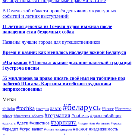
Белорус попался с поддельными правами в Литве
В Гомельской области прошёл день живых культурных
событий и летних выступлений
11-летняя девочка из Гомеля чудом выжила после
нападения стаи бездомных собак
Названы лучшие города для путешественников
Время и камни: как менялось наследие южной Беларуси
«Чырачка» ў Тонежы: жывое дыханне палескай традыцыі
і сустрэча вясны
55 миллионов за право писать своё имя на табличке под
работой Шагала. Картины витебского художника
неприкосновенны
Метки
#беларусь
#tochka
#авто
#blizko
#бизнес
#богатство
#австрия
#германия
#гибель
#дальнобойщик
#брестская_область
#брест
#зарплата
#дети
#деньга
#животное
#италия
#индия
#ип
#кража
#налог
#кредит
#курс_валют
#недвижимость
#литва
#медицина